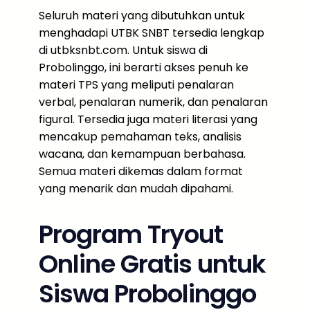
Seluruh materi yang dibutuhkan untuk
menghadapi UTBK SNBT tersedia lengkap
di utbksnbt.com. Untuk siswa di
Probolinggo, ini berarti akses penuh ke
materi TPS yang meliputi penalaran
verbal, penalaran numerik, dan penalaran
figural. Tersedia juga materi literasi yang
mencakup pemahaman teks, analisis
wacana, dan kemampuan berbahasa.
Semua materi dikemas dalam format
yang menarik dan mudah dipahami.
Program Tryout
Online Gratis untuk
Siswa Probolinggo