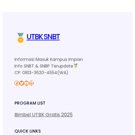
UTBK SNBT
Informasi Masuk Kampus Impian
Info SNBT & SNBP Terupdate
CP: 0813-3620-4554(WA)
Facebook
Twitter
YouTube
LinkedIn
PROGRAM LIST
Bimbel UTBK Gratis 2025
QUICK LINKS