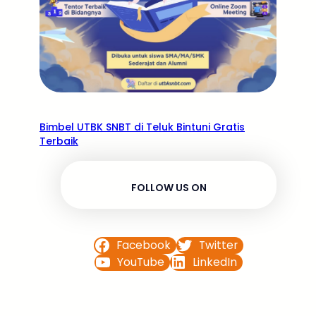
Bimbel UTBK SNBT di Teluk Bintuni Gratis
Terbaik
FOLLOW US ON
Facebook
Twitter
YouTube
LinkedIn