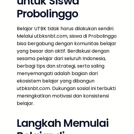
untuk Siswa
Probolinggo
Belajar UTBK tidak harus dilakukan sendiri.
Melalui utbksnbt.com, siswa di Probolinggo
bisa bergabung dengan komunitas belajar
yang besar dan aktif. Berdiskusi dengan
sesama pelajar dari seluruh Indonesia,
berbagi tips dan strategi, serta saling
menyemangati adalah bagian dari
ekosistem belajar yang dibangun
utbksnbt.com. Dukungan sosial ini terbukti
meningkatkan motivasi dan konsistensi
belajar.
Langkah Memulai