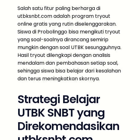
Salah satu fitur paling berharga di
utbksnbt.com adalah program tryout
online gratis yang rutin diselenggarakan.
Siswa di Probolinggo bisa mengikuti tryout
yang soal-soalnya dirancang semirip
mungkin dengan soal UTBK sesungguhnya.
Hasil tryout dilengkapi dengan analisis
mendalam dan pembahasan setiap soal,
sehingga siswa bisa belajar dari kesalahan
dan terus meningkatkan skornya.
Strategi Belajar
UTBK SNBT yang
Direkomendasikan
utbksnbt.com