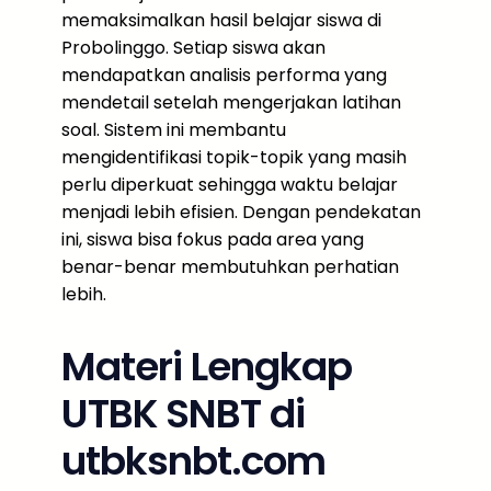
memaksimalkan hasil belajar siswa di
Probolinggo. Setiap siswa akan
mendapatkan analisis performa yang
mendetail setelah mengerjakan latihan
soal. Sistem ini membantu
mengidentifikasi topik-topik yang masih
perlu diperkuat sehingga waktu belajar
menjadi lebih efisien. Dengan pendekatan
ini, siswa bisa fokus pada area yang
benar-benar membutuhkan perhatian
lebih.
Materi Lengkap
UTBK SNBT di
utbksnbt.com