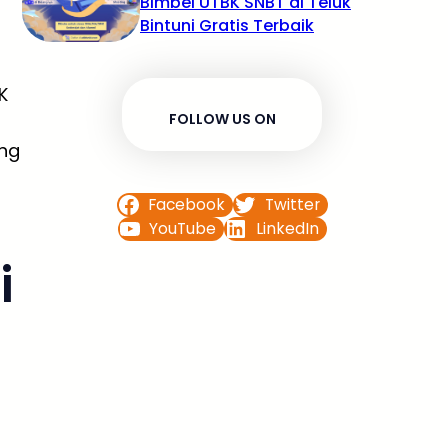
Bimbel UTBK SNBT di Teluk
Bintuni Gratis Terbaik
K
FOLLOW US ON
ang
Facebook
Twitter
YouTube
LinkedIn
i
l