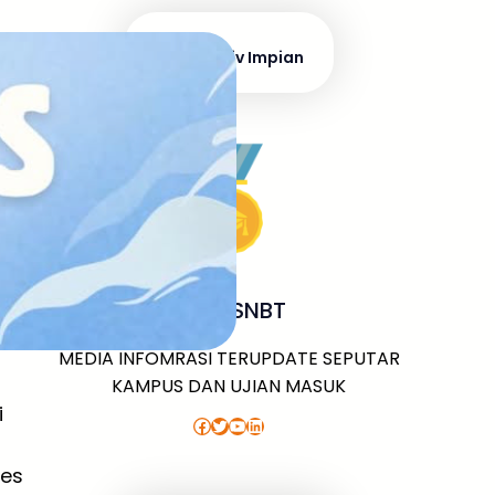
Masuk Univ Impian
UTBK SNBT
MEDIA INFOMRASI TERUPDATE SEPUTAR
KAMPUS DAN UJIAN MASUK
i
Facebook
Twitter
YouTube
LinkedIn
ses