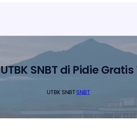
UTBK SNBT di Pidie Gratis
UTBK SNBT
·
SNBT