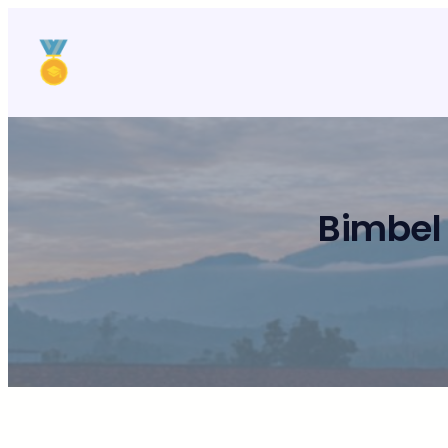
Lewati
ke
konten
Bimbel 