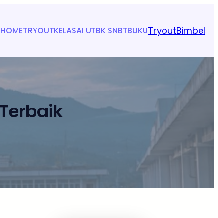
Tryout
Bimbel
HOME
TRYOUT
KELAS
AI UTBK SNBT
BUKU
 Terbaik