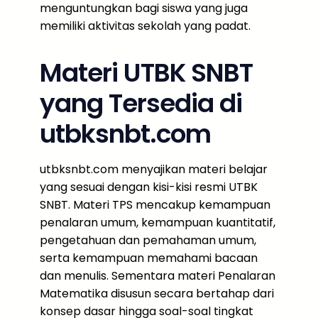
menguntungkan bagi siswa yang juga
memiliki aktivitas sekolah yang padat.
Materi UTBK SNBT
yang Tersedia di
utbksnbt.com
utbksnbt.com menyajikan materi belajar
yang sesuai dengan kisi-kisi resmi UTBK
SNBT. Materi TPS mencakup kemampuan
penalaran umum, kemampuan kuantitatif,
pengetahuan dan pemahaman umum,
serta kemampuan memahami bacaan
dan menulis. Sementara materi Penalaran
Matematika disusun secara bertahap dari
konsep dasar hingga soal-soal tingkat