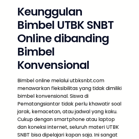
Keunggulan
Bimbel UTBK SNBT
Online dibanding
Bimbel
Konvensional
Bimbel online melalui utbksnbt.com
menawarkan fleksibilitas yang tidak dimiliki
bimbel konvensional. Siswa di
Pematangsiantar tidak perlu khawatir soal
jarak, kemacetan, atau jadwal yang kaku.
Cukup dengan smartphone atau laptop
dan koneksi internet, seluruh materi UTBK
SNBT bisa dipelajari kapan saja. Ini sangat