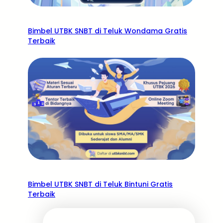
Bimbel UTBK SNBT di Teluk Wondama Gratis
Terbaik
Bimbel UTBK SNBT di Teluk Bintuni Gratis
Terbaik