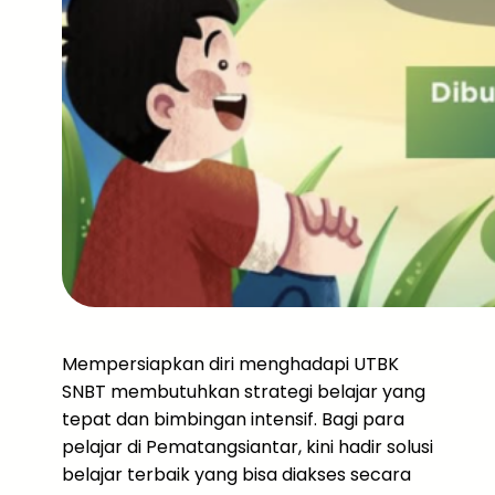
Mempersiapkan diri menghadapi UTBK
SNBT membutuhkan strategi belajar yang
tepat dan bimbingan intensif. Bagi para
pelajar di Pematangsiantar, kini hadir solusi
belajar terbaik yang bisa diakses secara