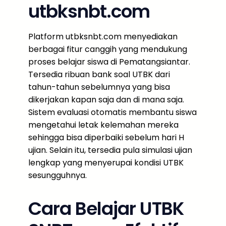
utbksnbt.com
Platform utbksnbt.com menyediakan
berbagai fitur canggih yang mendukung
proses belajar siswa di Pematangsiantar.
Tersedia ribuan bank soal UTBK dari
tahun-tahun sebelumnya yang bisa
dikerjakan kapan saja dan di mana saja.
Sistem evaluasi otomatis membantu siswa
mengetahui letak kelemahan mereka
sehingga bisa diperbaiki sebelum hari H
ujian. Selain itu, tersedia pula simulasi ujian
lengkap yang menyerupai kondisi UTBK
sesungguhnya.
Cara Belajar UTBK