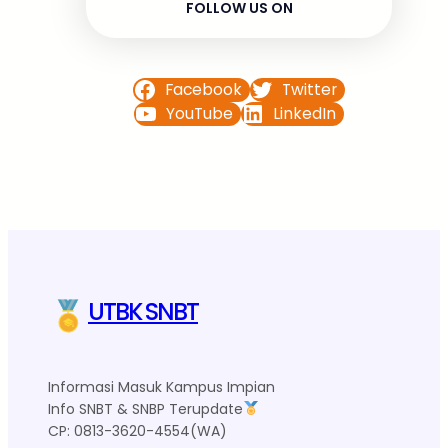
FOLLOW US ON
Facebook
Twitter
YouTube
LinkedIn
UTBK SNBT
Informasi Masuk Kampus Impian
Info SNBT & SNBP Terupdate
CP: 0813-3620-4554(WA)