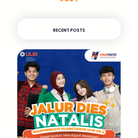
RECENT POSTS