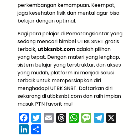
perkembangan kemampuan. Keempat,
jaga kesehatan fisik dan mental agar bisa
belajar dengan optimal.
Bagi para pelajar di Pematangsiantar yang
sedang mencari bimbel UTBK SNBT gratis
terbaik,
utbksnbt.com
adalah pilihan
yang tepat. Dengan materi yang lengkap,
sistem belajar yang terstruktur, dan akses
yang mudah, platform ini menjadi solusi
terbaik untuk mempersiapkan diri
menghadapi UTBK SNBT. Daftarkan diri
sekarang di utbksnbt.com dan raih impian
masuk PTN favorit mu!
F
T
E
T
W
M
T
X
a
w
m
hr
h
e
el
Li
S
c
itt
ai
e
a
s
e
n
h