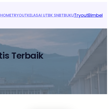
Tryout
Bimbel
HOME
TRYOUT
KELAS
AI UTBK SNBT
BUKU
is Terbaik