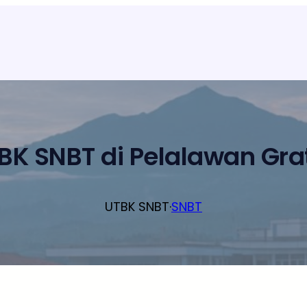
BK SNBT di Pelalawan Grat
UTBK SNBT
·
SNBT