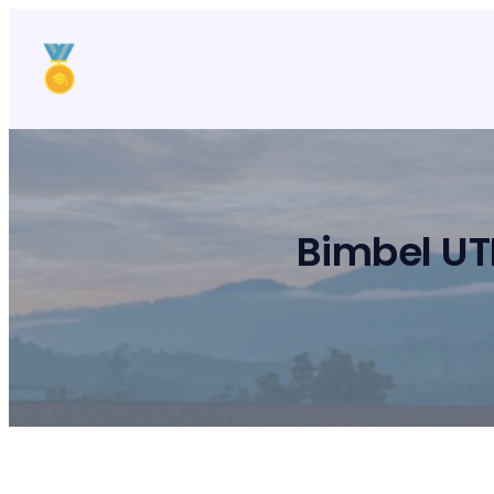
Lewati
ke
konten
Bimbel UT