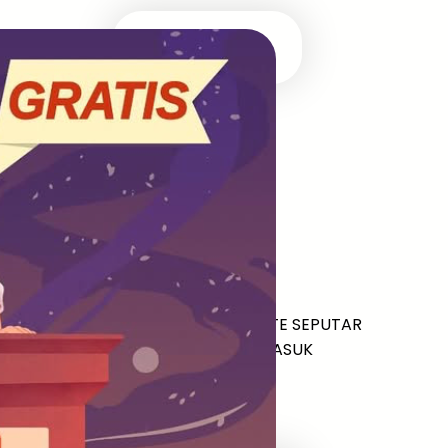
Masuk Univ Impian
UTBK SNBT
MEDIA INFOMRASI TERUPDATE SEPUTAR
KAMPUS DAN UJIAN MASUK
Facebook
Twitter
YouTube
LinkedIn