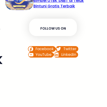
Bimbel UTBK SNBT di Teluk
Bintuni Gratis Terbaik
.
FOLLOW US ON
Facebook
Twitter
YouTube
LinkedIn
K