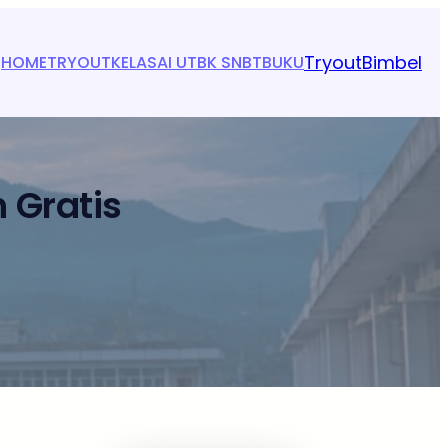
Tryout
Bimbel
HOME
TRYOUT
KELAS
AI UTBK SNBT
BUKU
 Gratis