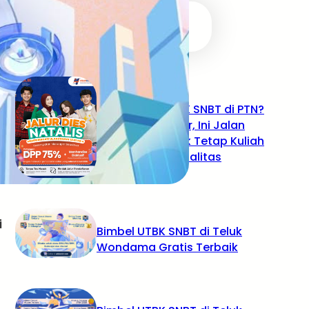
RECENT POSTS
Tidak Lolos UTBK SNBT di PTN?
Jangan Khawatir, Ini Jalan
Terbaikmu untuk Tetap Kuliah
di Kampus Berkualitas
i
Bimbel UTBK SNBT di Teluk
Wondama Gratis Terbaik