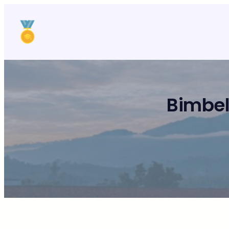
Lewati
ke
konten
Bimbel