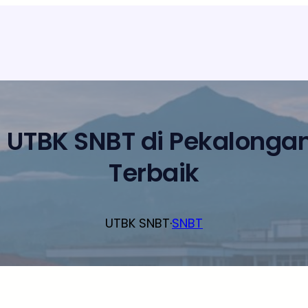
 UTBK SNBT di Pekalongan
Terbaik
UTBK SNBT
·
SNBT