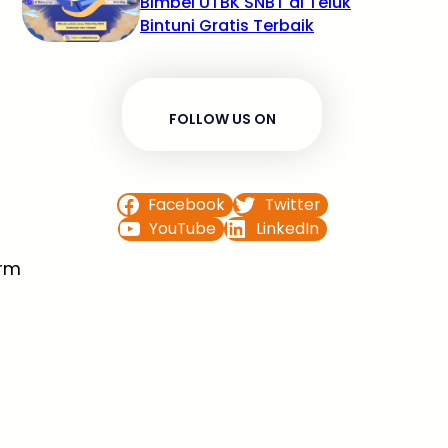
Bimbel UTBK SNBT di Teluk
Bintuni Gratis Terbaik
FOLLOW US ON
Facebook
Twitter
YouTube
LinkedIn
orm