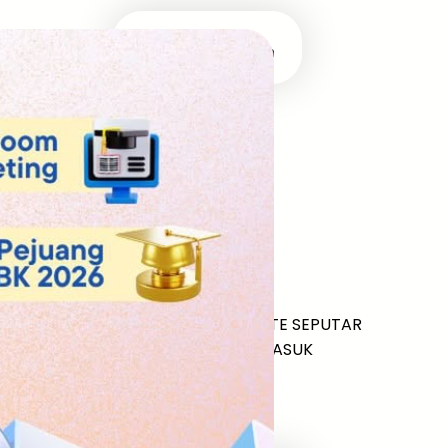
Masuk Univ Impian
UTBK SNBT
MEDIA INFOMRASI TERUPDATE SEPUTAR
KAMPUS DAN UJIAN MASUK
Facebook
Twitter
YouTube
LinkedIn