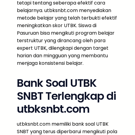
tetapi tentang seberapa efektif cara
belajarnya. utbksnbt.com menyediakan
metode belajar yang telah terbukti efektif
meningkatkan skor UTBK. Siswa di
Pasuruan bisa mengikuti program belajar
terstruktur yang dirancang oleh para
expert UTBK, dilengkapi dengan target
harian dan mingguan yang membantu
menjaga konsistensi belajar.
Bank Soal UTBK
SNBT Terlengkap di
utbksnbt.com
utbksnbt.com memiliki bank soal UTBK
SNBT yang terus diperbarui mengikuti pola