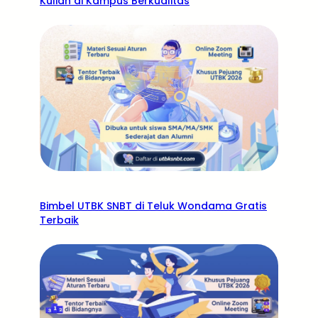
Kuliah di Kampus Berkualitas
Bimbel UTBK SNBT di Teluk Wondama Gratis
Terbaik