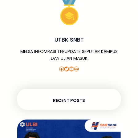
UTBK SNBT
MEDIA INFOMRASI TERUPDATE SEPUTAR KAMPUS
DAN UJIAN MASUK
Facebook
Twitter
YouTube
LinkedIn
RECENT POSTS