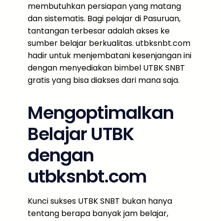
membutuhkan persiapan yang matang
dan sistematis. Bagi pelajar di Pasuruan,
tantangan terbesar adalah akses ke
sumber belajar berkualitas. utbksnbt.com
hadir untuk menjembatani kesenjangan ini
dengan menyediakan bimbel UTBK SNBT
gratis yang bisa diakses dari mana saja.
Mengoptimalkan
Belajar UTBK
dengan
utbksnbt.com
Kunci sukses UTBK SNBT bukan hanya
tentang berapa banyak jam belajar,