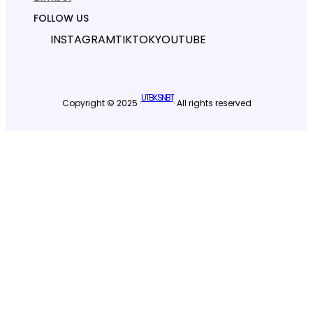
FOLLOW US
INSTAGRAM
TIKTOK
YOUTUBE
UTBK SNBT
Copyright © 2025 ·
· All rights reserved