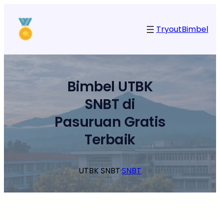
Lewati
ke
Tryout
Bimbel
konten
Bimbel UTBK
SNBT di
Pasuruan Gratis
Terbaik
UTBK SNBT
·
SNBT