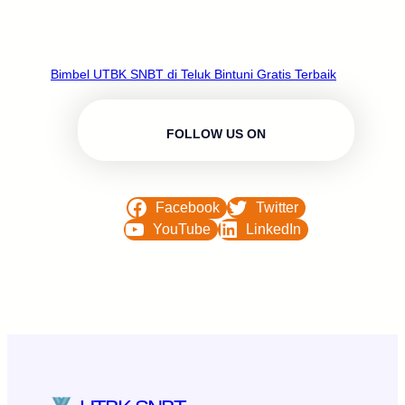
Bimbel UTBK SNBT di Teluk Bintuni Gratis Terbaik
FOLLOW US ON
Facebook
Twitter
YouTube
LinkedIn