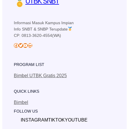
UTBK SNBT
Informasi Masuk Kampus Impian
Info SNBT & SNBP Terupdate
CP: 0813-3620-4554(WA)
Facebook
Twitter
YouTube
LinkedIn
PROGRAM LIST
Bimbel UTBK Gratis 2025
QUICK LINKS
Bimbel
FOLLOW US
INSTAGRAM
TIKTOK
YOUTUBE