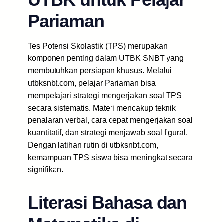
Pariaman
Tes Potensi Skolastik (TPS) merupakan
komponen penting dalam UTBK SNBT yang
membutuhkan persiapan khusus. Melalui
utbksnbt.com, pelajar Pariaman bisa
mempelajari strategi mengerjakan soal TPS
secara sistematis. Materi mencakup teknik
penalaran verbal, cara cepat mengerjakan soal
kuantitatif, dan strategi menjawab soal figural.
Dengan latihan rutin di utbksnbt.com,
kemampuan TPS siswa bisa meningkat secara
signifikan.
Literasi Bahasa dan