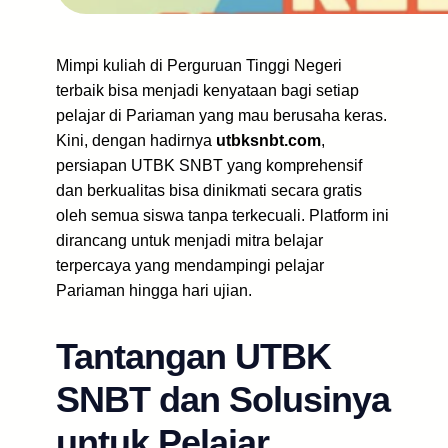
Mimpi kuliah di Perguruan Tinggi Negeri
terbaik bisa menjadi kenyataan bagi setiap
pelajar di Pariaman yang mau berusaha keras.
Kini, dengan hadirnya
utbksnbt.com
,
persiapan UTBK SNBT yang komprehensif
dan berkualitas bisa dinikmati secara gratis
oleh semua siswa tanpa terkecuali. Platform ini
dirancang untuk menjadi mitra belajar
terpercaya yang mendampingi pelajar
Pariaman hingga hari ujian.
Tantangan UTBK
SNBT dan Solusinya
untuk Pelajar