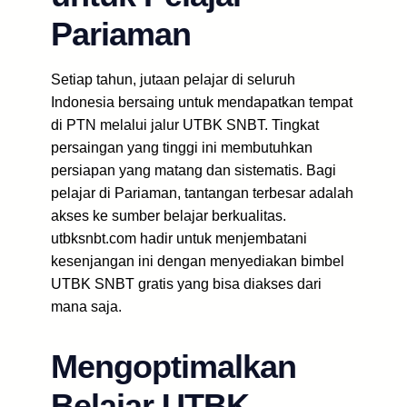
Pariaman
Setiap tahun, jutaan pelajar di seluruh
Indonesia bersaing untuk mendapatkan tempat
di PTN melalui jalur UTBK SNBT. Tingkat
persaingan yang tinggi ini membutuhkan
persiapan yang matang dan sistematis. Bagi
pelajar di Pariaman, tantangan terbesar adalah
akses ke sumber belajar berkualitas.
utbksnbt.com hadir untuk menjembatani
kesenjangan ini dengan menyediakan bimbel
UTBK SNBT gratis yang bisa diakses dari
mana saja.
Mengoptimalkan
Belajar UTBK