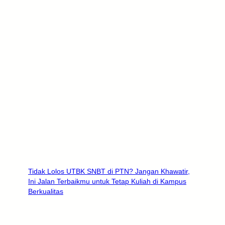
Tidak Lolos UTBK SNBT di PTN? Jangan Khawatir,
Ini Jalan Terbaikmu untuk Tetap Kuliah di Kampus
Berkualitas