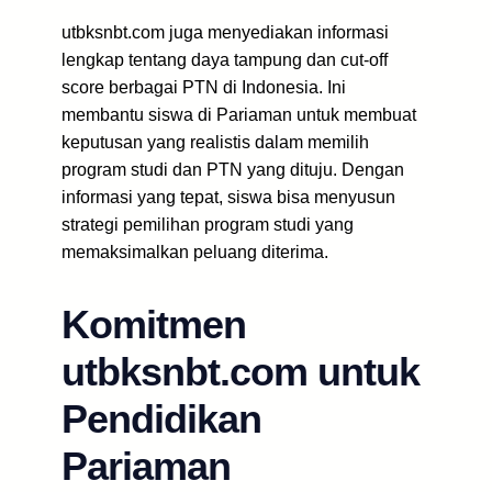
utbksnbt.com juga menyediakan informasi
lengkap tentang daya tampung dan cut-off
score berbagai PTN di Indonesia. Ini
membantu siswa di Pariaman untuk membuat
keputusan yang realistis dalam memilih
program studi dan PTN yang dituju. Dengan
informasi yang tepat, siswa bisa menyusun
strategi pemilihan program studi yang
memaksimalkan peluang diterima.
Komitmen
utbksnbt.com untuk
Pendidikan
Pariaman