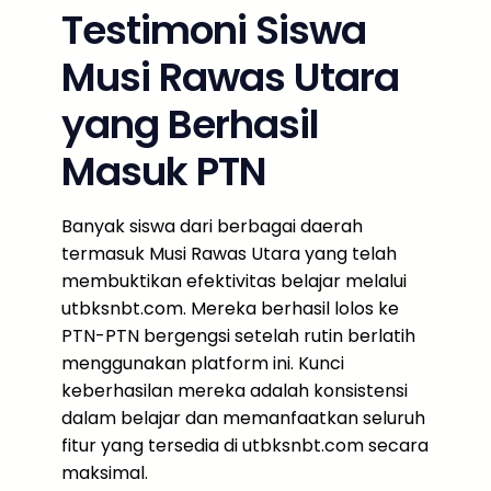
Testimoni Siswa
Musi Rawas Utara
yang Berhasil
Masuk PTN
Banyak siswa dari berbagai daerah
termasuk Musi Rawas Utara yang telah
membuktikan efektivitas belajar melalui
utbksnbt.com. Mereka berhasil lolos ke
PTN-PTN bergengsi setelah rutin berlatih
menggunakan platform ini. Kunci
keberhasilan mereka adalah konsistensi
dalam belajar dan memanfaatkan seluruh
fitur yang tersedia di utbksnbt.com secara
maksimal.