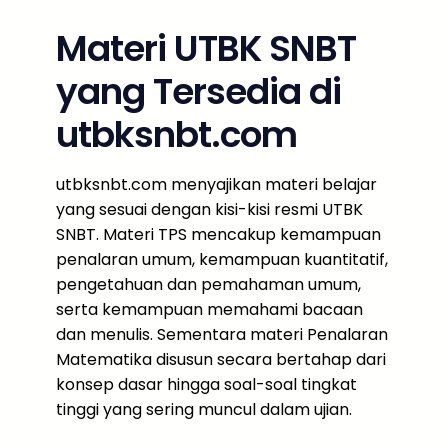
Materi UTBK SNBT
yang Tersedia di
utbksnbt.com
utbksnbt.com menyajikan materi belajar
yang sesuai dengan kisi-kisi resmi UTBK
SNBT. Materi TPS mencakup kemampuan
penalaran umum, kemampuan kuantitatif,
pengetahuan dan pemahaman umum,
serta kemampuan memahami bacaan
dan menulis. Sementara materi Penalaran
Matematika disusun secara bertahap dari
konsep dasar hingga soal-soal tingkat
tinggi yang sering muncul dalam ujian.