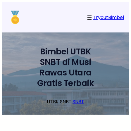
Lewati
ke
Tryout
Bimbel
konten
Bimbel UTBK
SNBT di Musi
Rawas Utara
Gratis Terbaik
UTBK SNBT
·
SNBT