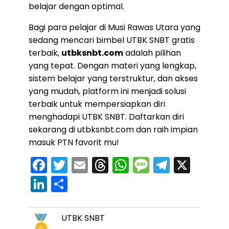
belajar dengan optimal.
Bagi para pelajar di Musi Rawas Utara yang
sedang mencari bimbel UTBK SNBT gratis
terbaik,
utbksnbt.com
adalah pilihan
yang tepat. Dengan materi yang lengkap,
sistem belajar yang terstruktur, dan akses
yang mudah, platform ini menjadi solusi
terbaik untuk mempersiapkan diri
menghadapi UTBK SNBT. Daftarkan diri
sekarang di utbksnbt.com dan raih impian
masuk PTN favorit mu!
F
T
E
T
W
M
T
X
a
w
m
hr
h
e
el
Li
S
c
itt
ai
e
a
s
e
n
h
e
er
l
a
ts
s
gr
k
ar
UTBK SNBT