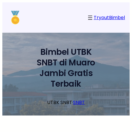
Lewati
ke
Tryout
Bimbel
konten
Bimbel UTBK
SNBT di Muaro
Jambi Gratis
Terbaik
UTBK SNBT
·
SNBT