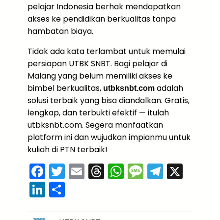
pelajar Indonesia berhak mendapatkan
akses ke pendidikan berkualitas tanpa
hambatan biaya.
Tidak ada kata terlambat untuk memulai
persiapan UTBK SNBT. Bagi pelajar di
Malang yang belum memiliki akses ke
bimbel berkualitas,
adalah
utbksnbt.com
solusi terbaik yang bisa diandalkan. Gratis,
lengkap, dan terbukti efektif — itulah
utbksnbt.com. Segera manfaatkan
platform ini dan wujudkan impianmu untuk
kuliah di PTN terbaik!
F
T
E
T
W
M
T
X
a
w
m
hr
h
e
el
Li
S
c
itt
ai
e
a
s
e
n
h
e
er
l
a
ts
s
gr