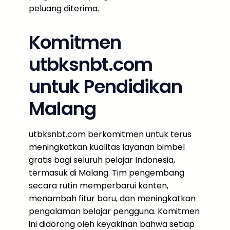
peluang diterima.
Komitmen
utbksnbt.com
untuk Pendidikan
Malang
utbksnbt.com berkomitmen untuk terus
meningkatkan kualitas layanan bimbel
gratis bagi seluruh pelajar Indonesia,
termasuk di Malang. Tim pengembang
secara rutin memperbarui konten,
menambah fitur baru, dan meningkatkan
pengalaman belajar pengguna. Komitmen
ini didorong oleh keyakinan bahwa setiap