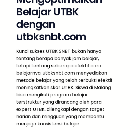
Belajar UTBK
dengan
utbksnbt.com
Kunci sukses UTBK SNBT bukan hanya
tentang berapa banyak jam belajar,
tetapi tentang seberapa efektif cara
belajarnya. utbksnbt.com menyediakan
metode belajar yang telah terbukti efektif
meningkatkan skor UTBK. Siswa di Malang
bisa mengikuti program belajar
terstruktur yang dirancang oleh para
expert UTBK, dilengkapi dengan target
harian dan mingguan yang membantu
menjaga konsistensi belajar.