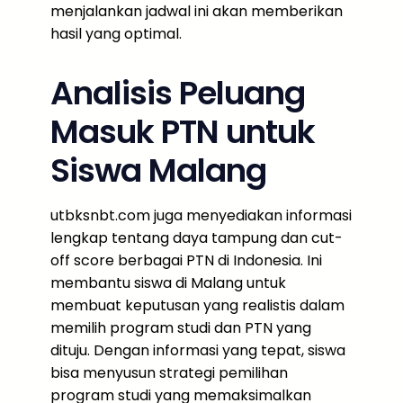
menjalankan jadwal ini akan memberikan
hasil yang optimal.
Analisis Peluang
Masuk PTN untuk
Siswa Malang
utbksnbt.com juga menyediakan informasi
lengkap tentang daya tampung dan cut-
off score berbagai PTN di Indonesia. Ini
membantu siswa di Malang untuk
membuat keputusan yang realistis dalam
memilih program studi dan PTN yang
dituju. Dengan informasi yang tepat, siswa
bisa menyusun strategi pemilihan
program studi yang memaksimalkan