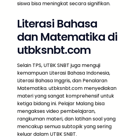
siswa bisa meningkat secara signifikan.
Literasi Bahasa
dan Matematika di
utbksnbt.com
Selain TPS, UTBK SNBT juga menguji
kemampuan Literasi Bahasa Indonesia,
Literasi Bahasa Inggris, dan Penalaran
Matematika. utbksnbt.com menyediakan
materi yang sangat komprehensif untuk
ketiga bidang ini. Pelajar Malang bisa
mengakses video pembelajaran,
rangkuman materi, dan latihan soal yang
mencakup semua subtopik yang sering
keluar dalam UTBK SNBT.