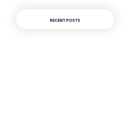
RECENT POSTS