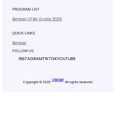
PROGRAM LIST
Bimbel UTBK Gratis 2025
QUICK LINKS
Bimbel
FOLLOW US
INSTAGRAM
TIKTOK
YOUTUBE
UTBK SNBT
Copyright © 2025 ·
· All rights reserved