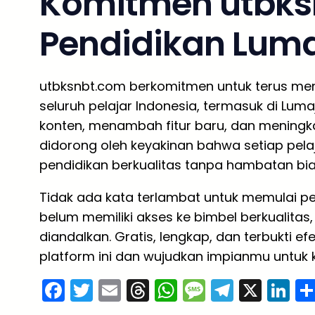
Komitmen utbks
Pendidikan Lum
utbksnbt.com berkomitmen untuk terus meni
seluruh pelajar Indonesia, termasuk di Lu
konten, menambah fitur baru, dan meningk
didorong oleh keyakinan bahwa setiap pel
pendidikan berkualitas tanpa hambatan bia
Tidak ada kata terlambat untuk memulai pe
belum memiliki akses ke bimbel berkualitas
diandalkan. Gratis, lengkap, dan terbukti e
platform ini dan wujudkan impianmu untuk ku
F
T
E
T
W
M
T
X
Li
a
w
m
hr
h
e
el
n