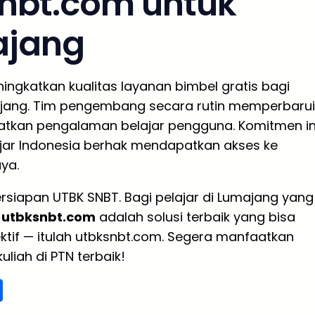
nbt.com untuk
ajang
ngkatkan kualitas layanan bimbel gratis bagi
majang. Tim pengembang secara rutin memperbarui
atkan pengalaman belajar pengguna. Komitmen in
ajar Indonesia berhak mendapatkan akses ke
ya.
rsiapan UTBK SNBT. Bagi pelajar di Lumajang yang
,
utbksnbt.com
adalah solusi terbaik yang bisa
fektif — itulah utbksnbt.com. Segera manfaatkan
liah di PTN terbaik!
S
h