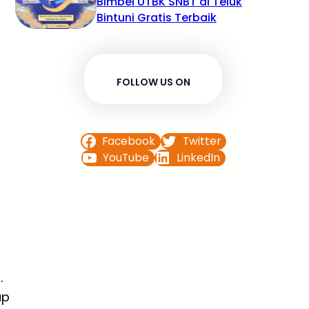
Bimbel UTBK SNBT di Teluk
Bintuni Gratis Terbaik
FOLLOW US ON
Facebook
Twitter
YouTube
LinkedIn
.
ap