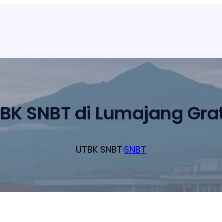
BK SNBT di Lumajang Grat
UTBK SNBT
·
SNBT