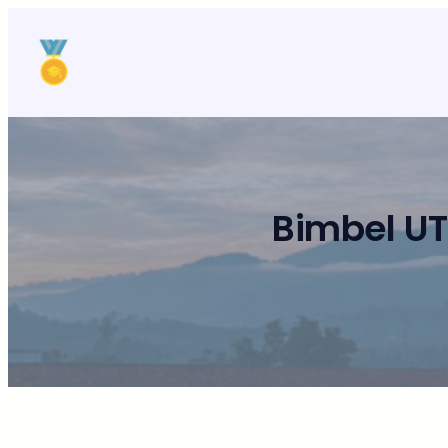
Lewati
ke
konten
Bimbel UT