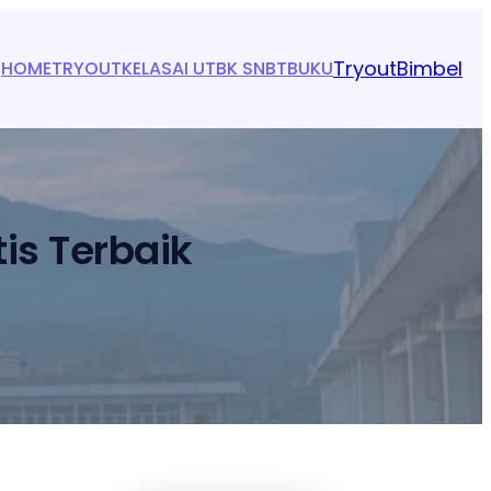
Tryout
Bimbel
HOME
TRYOUT
KELAS
AI UTBK SNBT
BUKU
is Terbaik