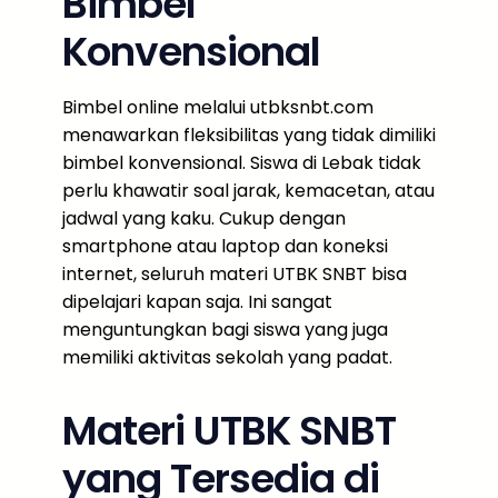
Bimbel
Konvensional
Bimbel online melalui utbksnbt.com
menawarkan fleksibilitas yang tidak dimiliki
bimbel konvensional. Siswa di Lebak tidak
perlu khawatir soal jarak, kemacetan, atau
jadwal yang kaku. Cukup dengan
smartphone atau laptop dan koneksi
internet, seluruh materi UTBK SNBT bisa
dipelajari kapan saja. Ini sangat
menguntungkan bagi siswa yang juga
memiliki aktivitas sekolah yang padat.
Materi UTBK SNBT
yang Tersedia di