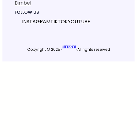
Bimbel
FOLLOW US
INSTAGRAM
TIKTOK
YOUTUBE
UTBK SNBT
Copyright © 2025 ·
· All rights reserved