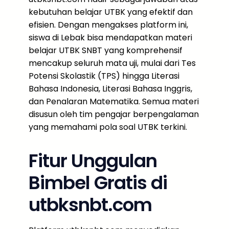
kebutuhan belajar UTBK yang efektif dan
efisien. Dengan mengakses platform ini,
siswa di Lebak bisa mendapatkan materi
belajar UTBK SNBT yang komprehensif
mencakup seluruh mata uji, mulai dari Tes
Potensi Skolastik (TPS) hingga Literasi
Bahasa Indonesia, Literasi Bahasa Inggris,
dan Penalaran Matematika. Semua materi
disusun oleh tim pengajar berpengalaman
yang memahami pola soal UTBK terkini.
Fitur Unggulan
Bimbel Gratis di
utbksnbt.com