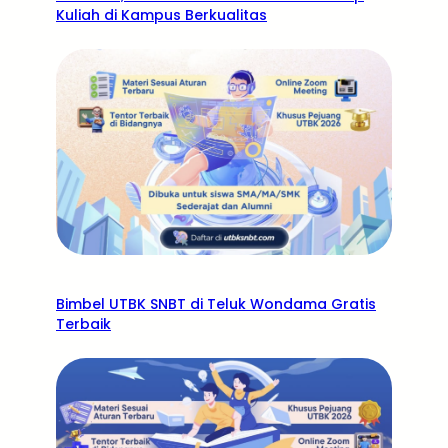
Kuliah di Kampus Berkualitas
Bimbel UTBK SNBT di Teluk Wondama Gratis
Terbaik