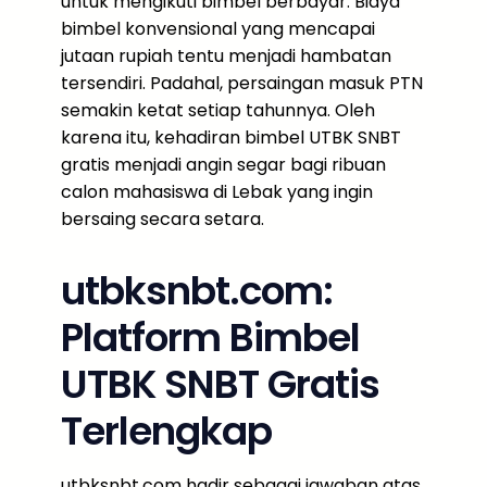
untuk mengikuti bimbel berbayar. Biaya
bimbel konvensional yang mencapai
jutaan rupiah tentu menjadi hambatan
tersendiri. Padahal, persaingan masuk PTN
semakin ketat setiap tahunnya. Oleh
karena itu, kehadiran bimbel UTBK SNBT
gratis menjadi angin segar bagi ribuan
calon mahasiswa di Lebak yang ingin
bersaing secara setara.
utbksnbt.com:
Platform Bimbel
UTBK SNBT Gratis
Terlengkap
utbksnbt.com hadir sebagai jawaban atas