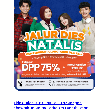
Tidak Lolos UTBK SNBT di PTN? Jangan
Khawatir, Ini Jalan Terbaikmu untuk Tetap