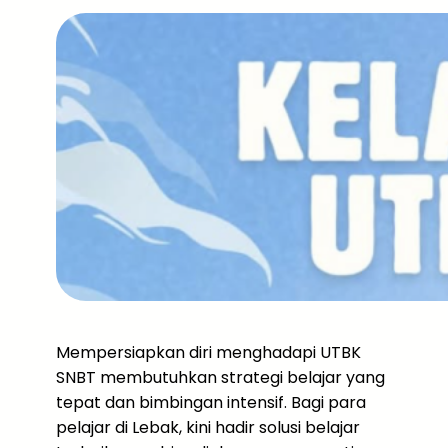
Mempersiapkan diri menghadapi UTBK
SNBT membutuhkan strategi belajar yang
tepat dan bimbingan intensif. Bagi para
pelajar di Lebak, kini hadir solusi belajar