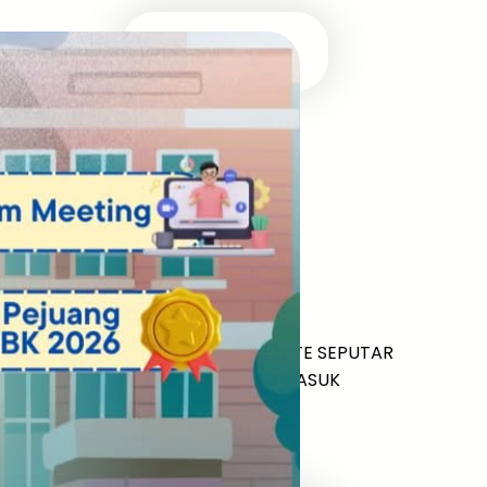
Masuk Univ Impian
UTBK SNBT
MEDIA INFOMRASI TERUPDATE SEPUTAR
KAMPUS DAN UJIAN MASUK
Facebook
Twitter
YouTube
LinkedIn