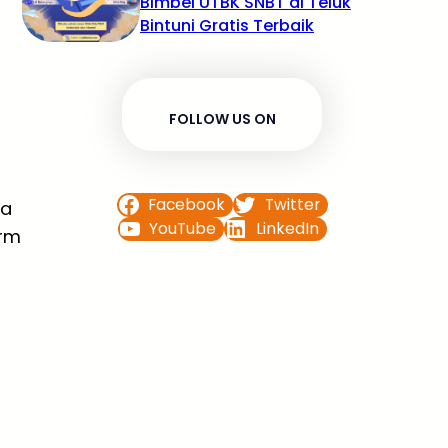
Bimbel UTBK SNBT di Teluk
Bintuni Gratis Terbaik
FOLLOW US ON
Facebook
Twitter
sa
YouTube
LinkedIn
orm