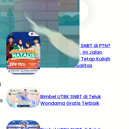
RECENT POSTS
Tidak Lolos UTBK SNBT di PTN?
Jangan Khawatir, Ini Jalan
Terbaikmu untuk Tetap Kuliah
di Kampus Berkualitas
i
Bimbel UTBK SNBT di Teluk
is
Wondama Gratis Terbaik