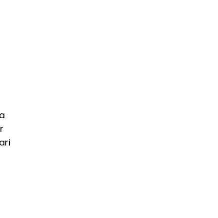
sa
r
ari