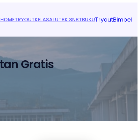
Tryout
Bimbel
HOME
TRYOUT
KELAS
AI UTBK SNBT
BUKU
tan Gratis