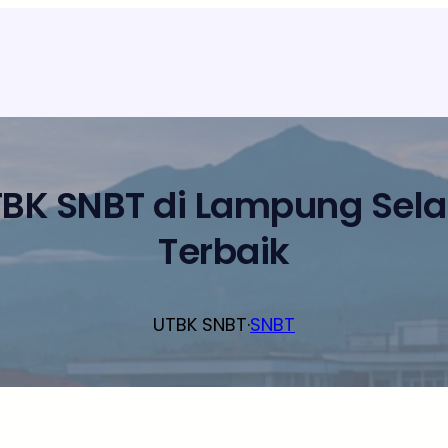
BK SNBT di Lampung Sela
Terbaik
UTBK SNBT
·
SNBT