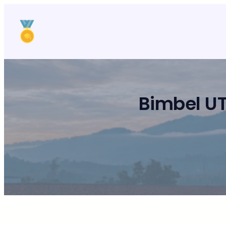
Lewati
ke
konten
Bimbel UT