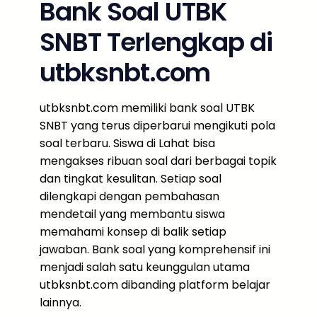
Bank Soal UTBK
SNBT Terlengkap di
utbksnbt.com
utbksnbt.com memiliki bank soal UTBK
SNBT yang terus diperbarui mengikuti pola
soal terbaru. Siswa di Lahat bisa
mengakses ribuan soal dari berbagai topik
dan tingkat kesulitan. Setiap soal
dilengkapi dengan pembahasan
mendetail yang membantu siswa
memahami konsep di balik setiap
jawaban. Bank soal yang komprehensif ini
menjadi salah satu keunggulan utama
utbksnbt.com dibanding platform belajar
lainnya.