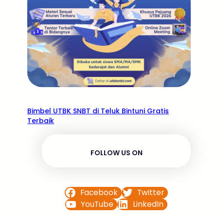
Bimbel UTBK SNBT di Teluk Bintuni Gratis
Terbaik
FOLLOW US ON
Facebook
Twitter
YouTube
LinkedIn