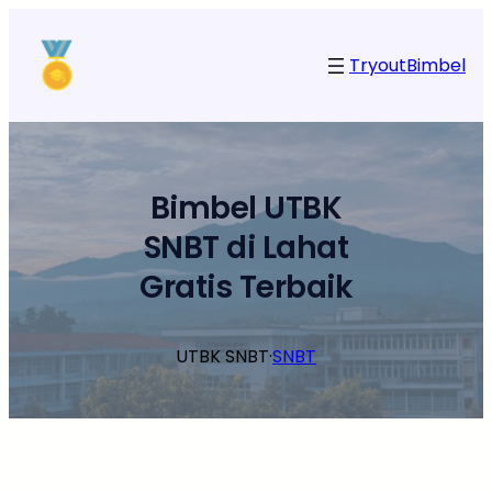
Lewati
ke
Tryout
Bimbel
konten
Bimbel UTBK
SNBT di Lahat
Gratis Terbaik
UTBK SNBT
·
SNBT