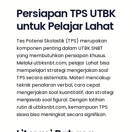
Persiapan TPS UTBK
untuk Pelajar Lahat
Tes Potensi Skolastik (TPS) merupakan
komponen penting dalam UTBK SNBT
yang membutuhkan persiapan khusus.
Melalui utbksnbt.com, pelajar Lahat bisa
mempelajari strategi mengerjakan soal
TPS secara sistematis. Materi mencakup
teknik penalaran verbal, cara cepat
mengerjakan soal kuantitatif, dan strategi
menjawab soal figural. Dengan latihan
rutin di utbksnbt.com, kemampuan TPS
siswa bisa meningkat secara signifikan.