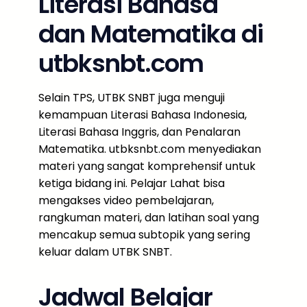
Literasi Bahasa
dan Matematika di
utbksnbt.com
Selain TPS, UTBK SNBT juga menguji
kemampuan Literasi Bahasa Indonesia,
Literasi Bahasa Inggris, dan Penalaran
Matematika. utbksnbt.com menyediakan
materi yang sangat komprehensif untuk
ketiga bidang ini. Pelajar Lahat bisa
mengakses video pembelajaran,
rangkuman materi, dan latihan soal yang
mencakup semua subtopik yang sering
keluar dalam UTBK SNBT.
Jadwal Belajar