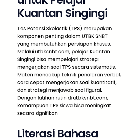
Kuantan Singingi
Tes Potensi Skolastik (TPS) merupakan
komponen penting dalam UTBK SNBT
yang membutuhkan persiapan khusus.
Melalui utbksnbt.com, pelajar Kuantan
Singingi bisa mempelajari strategi
mengerjakan soal TPS secara sistematis.
Materi mencakup teknik penalaran verbal,
cara cepat mengerjakan soal kuantitatif,
dan strategi menjawab soal figural.
Dengan latihan rutin di utbksnbt.com,
kemampuan TPS siswa bisa meningkat
secara signifikan.
Literasi Bahasa