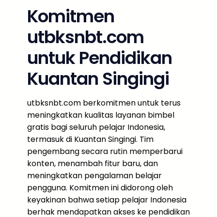
Komitmen
utbksnbt.com
untuk Pendidikan
Kuantan Singingi
utbksnbt.com berkomitmen untuk terus
meningkatkan kualitas layanan bimbel
gratis bagi seluruh pelajar Indonesia,
termasuk di Kuantan Singingi. Tim
pengembang secara rutin memperbarui
konten, menambah fitur baru, dan
meningkatkan pengalaman belajar
pengguna. Komitmen ini didorong oleh
keyakinan bahwa setiap pelajar Indonesia
berhak mendapatkan akses ke pendidikan