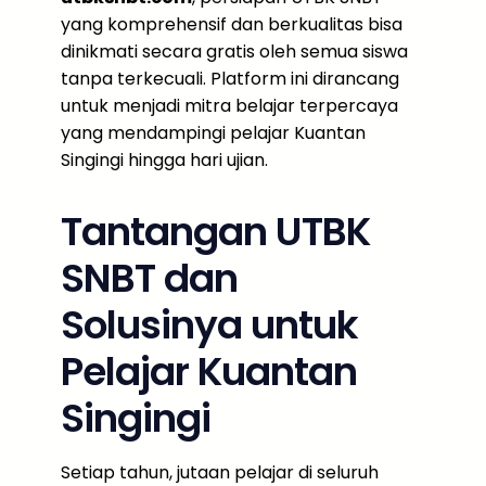
yang komprehensif dan berkualitas bisa
dinikmati secara gratis oleh semua siswa
tanpa terkecuali. Platform ini dirancang
untuk menjadi mitra belajar terpercaya
yang mendampingi pelajar Kuantan
Singingi hingga hari ujian.
Tantangan UTBK
SNBT dan
Solusinya untuk
Pelajar Kuantan
Singingi
Setiap tahun, jutaan pelajar di seluruh