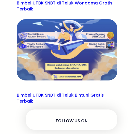
Bimbel UTBK SNBT di Teluk Wondama Gratis
Terbaik
Bimbel UTBK SNBT di Teluk Bintuni Gratis
Terbaik
FOLLOW US ON