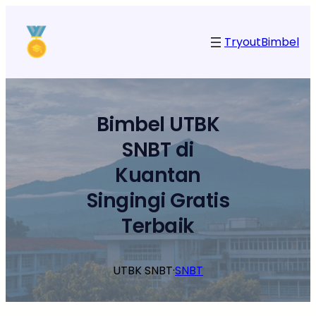
Lewati
ke
Tryout
Bimbel
konten
Bimbel UTBK
SNBT di
Kuantan
Singingi Gratis
Terbaik
UTBK SNBT
·
SNBT