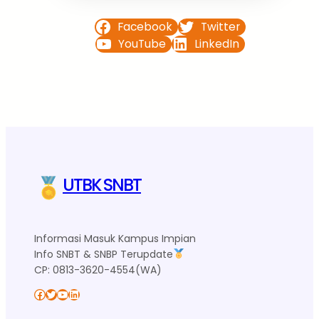
Facebook
Twitter
YouTube
LinkedIn
UTBK SNBT
Informasi Masuk Kampus Impian
Info SNBT & SNBP Terupdate
CP: 0813-3620-4554(WA)
Facebook
Twitter
YouTube
LinkedIn