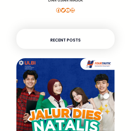
DAN UJIAN MASUK
Facebook
Twitter
YouTube
LinkedIn
RECENT POSTS