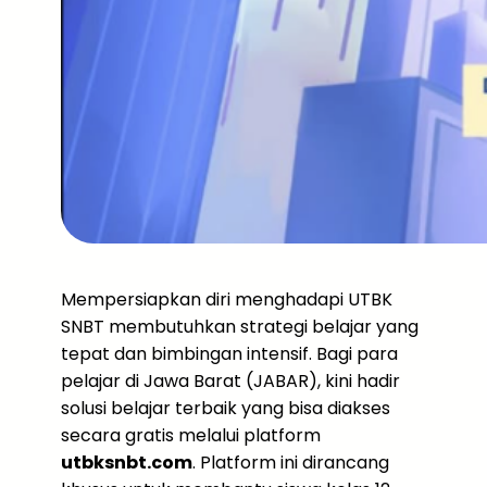
Mempersiapkan diri menghadapi UTBK
SNBT membutuhkan strategi belajar yang
tepat dan bimbingan intensif. Bagi para
pelajar di Jawa Barat (JABAR), kini hadir
solusi belajar terbaik yang bisa diakses
secara gratis melalui platform
utbksnbt.com
. Platform ini dirancang