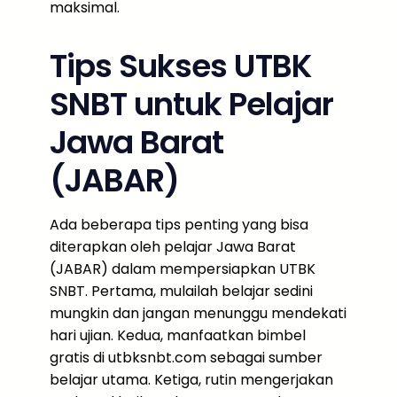
maksimal.
Tips Sukses UTBK
SNBT untuk Pelajar
Jawa Barat
(JABAR)
Ada beberapa tips penting yang bisa
diterapkan oleh pelajar Jawa Barat
(JABAR) dalam mempersiapkan UTBK
SNBT. Pertama, mulailah belajar sedini
mungkin dan jangan menunggu mendekati
hari ujian. Kedua, manfaatkan bimbel
gratis di utbksnbt.com sebagai sumber
belajar utama. Ketiga, rutin mengerjakan