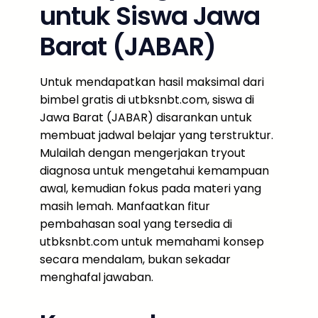
untuk Siswa Jawa
Barat (JABAR)
Untuk mendapatkan hasil maksimal dari
bimbel gratis di utbksnbt.com, siswa di
Jawa Barat (JABAR) disarankan untuk
membuat jadwal belajar yang terstruktur.
Mulailah dengan mengerjakan tryout
diagnosa untuk mengetahui kemampuan
awal, kemudian fokus pada materi yang
masih lemah. Manfaatkan fitur
pembahasan soal yang tersedia di
utbksnbt.com untuk memahami konsep
secara mendalam, bukan sekadar
menghafal jawaban.