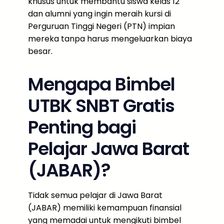
khusus untuk membantu siswa kelas 12
dan alumni yang ingin meraih kursi di
Perguruan Tinggi Negeri (PTN) impian
mereka tanpa harus mengeluarkan biaya
besar.
Mengapa Bimbel
UTBK SNBT Gratis
Penting bagi
Pelajar Jawa Barat
(JABAR)?
Tidak semua pelajar di Jawa Barat
(JABAR) memiliki kemampuan finansial
yang memadai untuk mengikuti bimbel