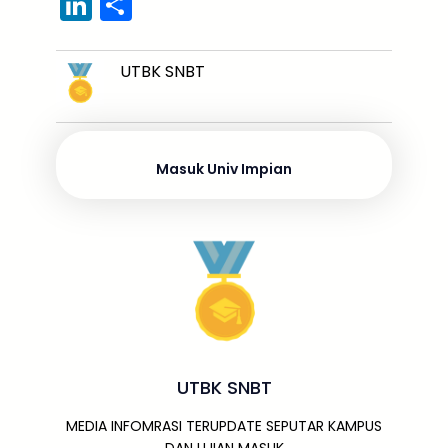
Li
S
c
itt
ai
e
a
s
e
n
h
e
er
l
a
ts
s
gr
k
ar
UTBK SNBT
b
d
A
a
a
e
e
o
s
p
g
m
dI
o
p
e
n
Masuk Univ Impian
k
UTBK SNBT
MEDIA INFOMRASI TERUPDATE SEPUTAR KAMPUS