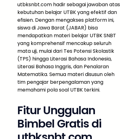
utbksnbt.com hadir sebagai jawaban atas
kebutuhan belajar UTBK yang efektif dan
efisien. Dengan mengakses platform ini,
siswa di Jawa Barat (JABAR) bisa
mendapatkan materi belajar UTBK SNBT
yang komprehensif mencakup seluruh
mata uji, mulai dari Tes Potensi Skolastik
(TPS) hingga Literasi Bahasa Indonesia,
Literasi Bahasa Inggris, dan Penalaran
Matematika. Semua materi disusun oleh
tim pengajar berpengalaman yang
memahami pola soal UTBK terkini.
Fitur Unggulan
Bimbel Gratis di
utbksnbt.com