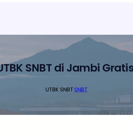
UTBK SNBT di Jambi Gratis
UTBK SNBT
·
SNBT