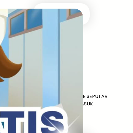
Masuk Univ Impian
UTBK SNBT
MEDIA INFOMRASI TERUPDATE SEPUTAR
KAMPUS DAN UJIAN MASUK
Facebook
Twitter
YouTube
LinkedIn