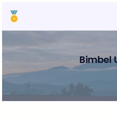
Lewati
ke
konten
Bimbel 