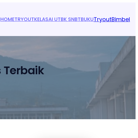
Tryout
Bimbel
HOME
TRYOUT
KELAS
AI UTBK SNBT
BUKU
 Terbaik