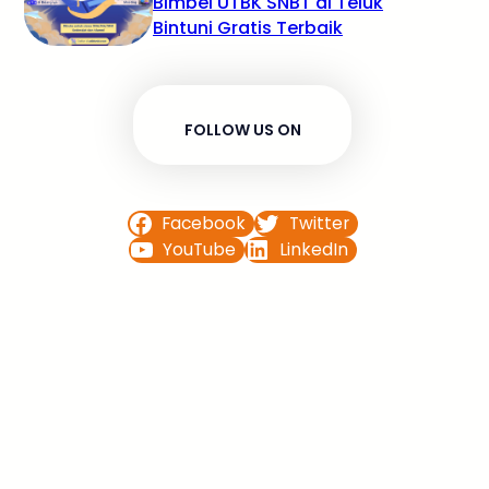
Bimbel UTBK SNBT di Teluk
Bintuni Gratis Terbaik
FOLLOW US ON
Facebook
Twitter
YouTube
LinkedIn