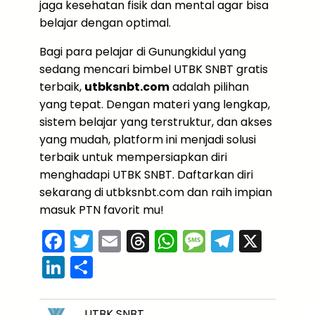
jaga kesehatan fisik dan mental agar bisa
belajar dengan optimal.
Bagi para pelajar di Gunungkidul yang
sedang mencari bimbel UTBK SNBT gratis
terbaik,
utbksnbt.com
adalah pilihan
yang tepat. Dengan materi yang lengkap,
sistem belajar yang terstruktur, dan akses
yang mudah, platform ini menjadi solusi
terbaik untuk mempersiapkan diri
menghadapi UTBK SNBT. Daftarkan diri
sekarang di utbksnbt.com dan raih impian
masuk PTN favorit mu!
F
T
E
T
W
M
T
X
a
w
m
hr
h
e
el
Li
S
c
itt
ai
e
a
s
e
n
h
e
er
l
a
ts
s
gr
k
ar
UTBK SNBT