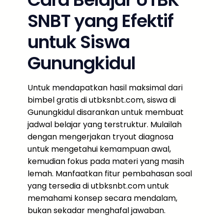
SNBT yang Efektif
untuk Siswa
Gunungkidul
Untuk mendapatkan hasil maksimal dari
bimbel gratis di utbksnbt.com, siswa di
Gunungkidul disarankan untuk membuat
jadwal belajar yang terstruktur. Mulailah
dengan mengerjakan tryout diagnosa
untuk mengetahui kemampuan awal,
kemudian fokus pada materi yang masih
lemah. Manfaatkan fitur pembahasan soal
yang tersedia di utbksnbt.com untuk
memahami konsep secara mendalam,
bukan sekadar menghafal jawaban.