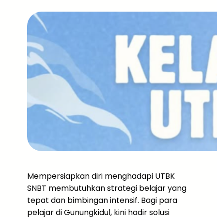
Mempersiapkan diri menghadapi UTBK
SNBT membutuhkan strategi belajar yang
tepat dan bimbingan intensif. Bagi para
pelajar di Gunungkidul, kini hadir solusi