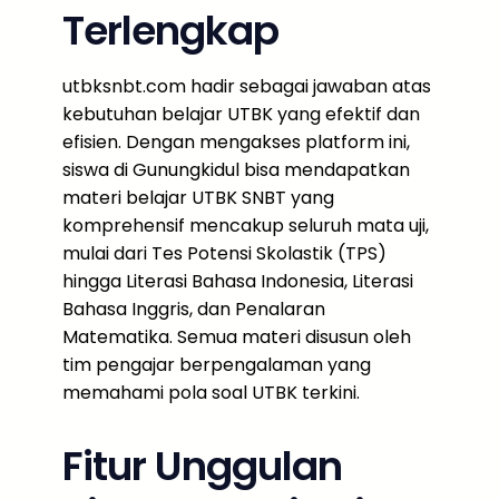
Terlengkap
utbksnbt.com hadir sebagai jawaban atas
kebutuhan belajar UTBK yang efektif dan
efisien. Dengan mengakses platform ini,
siswa di Gunungkidul bisa mendapatkan
materi belajar UTBK SNBT yang
komprehensif mencakup seluruh mata uji,
mulai dari Tes Potensi Skolastik (TPS)
hingga Literasi Bahasa Indonesia, Literasi
Bahasa Inggris, dan Penalaran
Matematika. Semua materi disusun oleh
tim pengajar berpengalaman yang
memahami pola soal UTBK terkini.
Fitur Unggulan