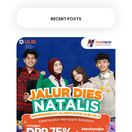
RECENT POSTS