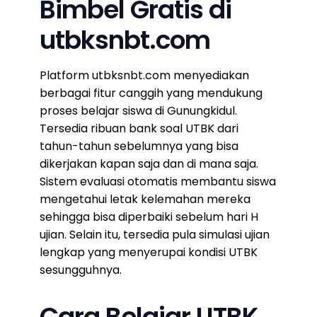
Bimbel Gratis di
utbksnbt.com
Platform utbksnbt.com menyediakan
berbagai fitur canggih yang mendukung
proses belajar siswa di Gunungkidul.
Tersedia ribuan bank soal UTBK dari
tahun-tahun sebelumnya yang bisa
dikerjakan kapan saja dan di mana saja.
Sistem evaluasi otomatis membantu siswa
mengetahui letak kelemahan mereka
sehingga bisa diperbaiki sebelum hari H
ujian. Selain itu, tersedia pula simulasi ujian
lengkap yang menyerupai kondisi UTBK
sesungguhnya.
Cara Belajar UTBK