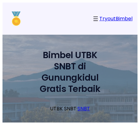
Lewati
ke
Tryout
Bimbel
konten
Bimbel UTBK
SNBT di
Gunungkidul
Gratis Terbaik
UTBK SNBT
·
SNBT