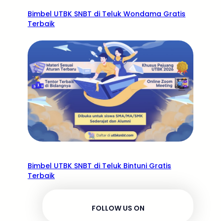
Bimbel UTBK SNBT di Teluk Wondama Gratis
Terbaik
Bimbel UTBK SNBT di Teluk Bintuni Gratis
Terbaik
FOLLOW US ON