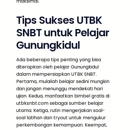
maksimal.
Tips Sukses UTBK
SNBT untuk Pelajar
Gunungkidul
Ada beberapa tips penting yang bisa
diterapkan oleh pelajar Gunungkidul
dalam mempersiapkan UTBK SNBT.
Pertama, mulailah belajar sedini mungkin
dan jangan menunggu mendekati hari
ujian. Kedua, manfaatkan bimbel gratis di
utbksnbt.com sebagai sumber belajar
utama. Ketiga, rutin mengerjakan soal-
soal latihan dan tryout untuk mengukur
perkembangan kemampuan. Keempat,