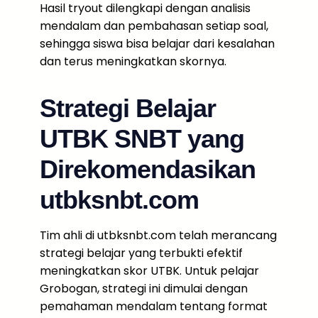
Hasil tryout dilengkapi dengan analisis
mendalam dan pembahasan setiap soal,
sehingga siswa bisa belajar dari kesalahan
dan terus meningkatkan skornya.
Strategi Belajar
UTBK SNBT yang
Direkomendasikan
utbksnbt.com
Tim ahli di utbksnbt.com telah merancang
strategi belajar yang terbukti efektif
meningkatkan skor UTBK. Untuk pelajar
Grobogan, strategi ini dimulai dengan
pemahaman mendalam tentang format