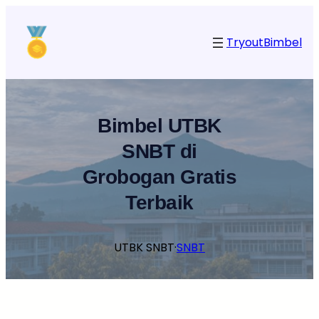
Lewati
ke
Tryout
Bimbel
konten
Bimbel UTBK
SNBT di
Grobogan Gratis
Terbaik
UTBK SNBT
·
SNBT