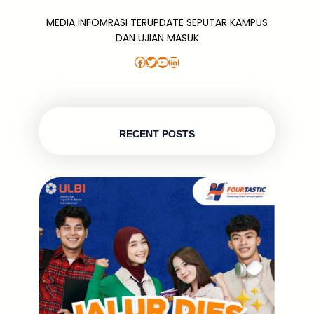
MEDIA INFOMRASI TERUPDATE SEPUTAR KAMPUS
DAN UJIAN MASUK
Facebook
Twitter
YouTube
LinkedIn
RECENT POSTS