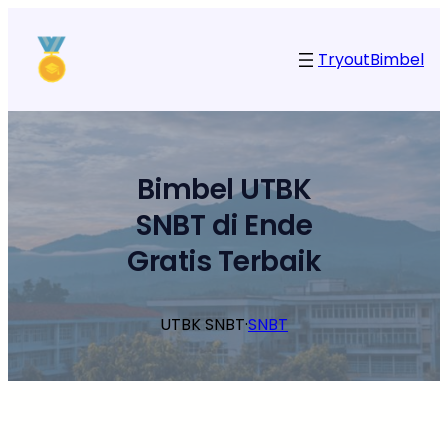
Lewati
ke
Tryout
Bimbel
konten
Bimbel UTBK
SNBT di Ende
Gratis Terbaik
UTBK SNBT
·
SNBT