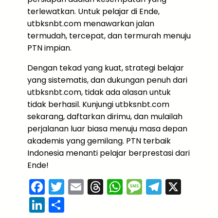
terlewatkan. Untuk pelajar di Ende,
utbksnbt.com menawarkan jalan
termudah, tercepat, dan termurah menuju
PTN impian.
Dengan tekad yang kuat, strategi belajar
yang sistematis, dan dukungan penuh dari
utbksnbt.com, tidak ada alasan untuk
tidak berhasil. Kunjungi utbksnbt.com
sekarang, daftarkan dirimu, dan mulailah
perjalanan luar biasa menuju masa depan
akademis yang gemilang. PTN terbaik
Indonesia menanti pelajar berprestasi dari
Ende!
F
T
E
T
W
M
T
X
a
w
m
hr
h
e
el
Li
S
c
itt
ai
e
a
s
e