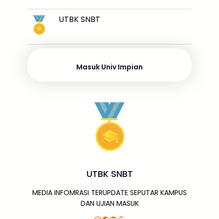
n
h
e
er
l
a
ts
s
gr
k
ar
UTBK SNBT
b
d
A
a
a
e
e
o
s
p
g
m
dI
o
p
e
n
Masuk Univ Impian
k
UTBK SNBT
MEDIA INFOMRASI TERUPDATE SEPUTAR KAMPUS
DAN UJIAN MASUK