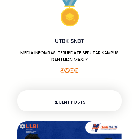
UTBK SNBT
MEDIA INFOMRASI TERUPDATE SEPUTAR KAMPUS
DAN UJIAN MASUK
Facebook
Twitter
YouTube
LinkedIn
RECENT POSTS