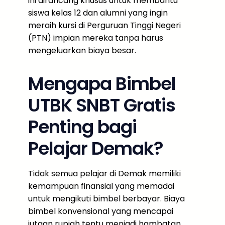
ini dirancang khusus untuk membantu
siswa kelas 12 dan alumni yang ingin
meraih kursi di Perguruan Tinggi Negeri
(PTN) impian mereka tanpa harus
mengeluarkan biaya besar.
Mengapa Bimbel
UTBK SNBT Gratis
Penting bagi
Pelajar Demak?
Tidak semua pelajar di Demak memiliki
kemampuan finansial yang memadai
untuk mengikuti bimbel berbayar. Biaya
bimbel konvensional yang mencapai
jutaan rupiah tentu menjadi hambatan