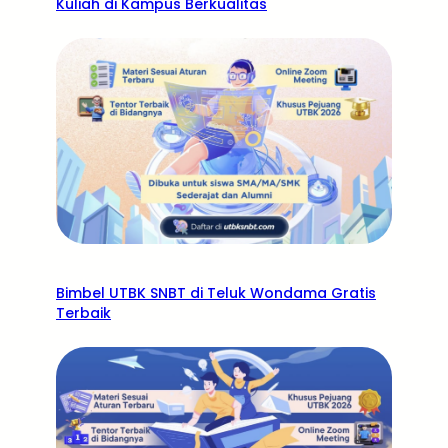
Kuliah di Kampus Berkualitas
Bimbel UTBK SNBT di Teluk Wondama Gratis
Terbaik