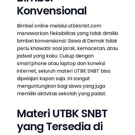
Konvensional
Bimbel online melalui utbksnbt.com
menawarkan fleksibilitas yang tidak dimiliki
bimbel konvensional. Siswa di Demak tidak
perlu khawatir soal jarak, kemacetan, atau
jadwal yang kaku. Cukup dengan
smartphone atau laptop dan koneksi
internet, seluruh materi UTBK SNBT bisa
dipelajari kapan saja. Ini sangat
menguntungkan bagi siswa yang juga
memiliki aktivitas sekolah yang padat.
Materi UTBK SNBT
yang Tersedia di