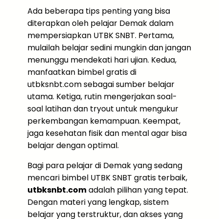
Ada beberapa tips penting yang bisa
diterapkan oleh pelajar Demak dalam
mempersiapkan UTBK SNBT. Pertama,
mulailah belajar sedini mungkin dan jangan
menunggu mendekati hari ujian. Kedua,
manfaatkan bimbel gratis di
utbksnbt.com sebagai sumber belajar
utama. Ketiga, rutin mengerjakan soal-
soal latihan dan tryout untuk mengukur
perkembangan kemampuan. Keempat,
jaga kesehatan fisik dan mental agar bisa
belajar dengan optimal.
Bagi para pelajar di Demak yang sedang
mencari bimbel UTBK SNBT gratis terbaik,
utbksnbt.com
adalah pilihan yang tepat.
Dengan materi yang lengkap, sistem
belajar yang terstruktur, dan akses yang