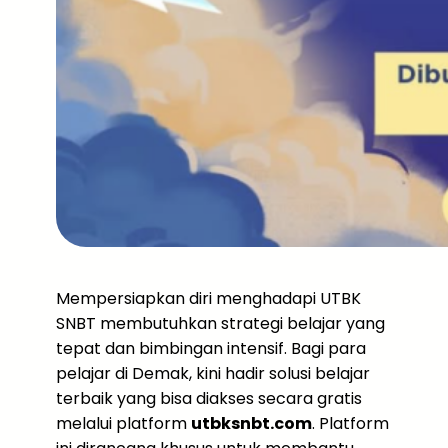
Mempersiapkan diri menghadapi UTBK
SNBT membutuhkan strategi belajar yang
tepat dan bimbingan intensif. Bagi para
pelajar di Demak, kini hadir solusi belajar
terbaik yang bisa diakses secara gratis
melalui platform
utbksnbt.com
. Platform