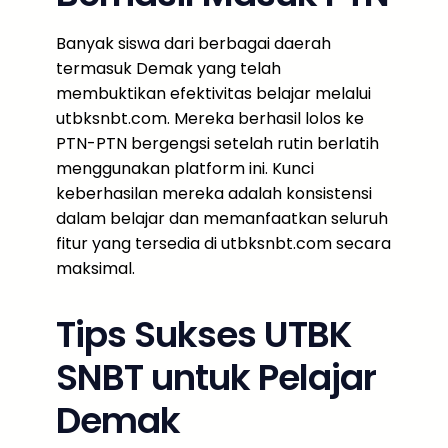
Banyak siswa dari berbagai daerah
termasuk Demak yang telah
membuktikan efektivitas belajar melalui
utbksnbt.com. Mereka berhasil lolos ke
PTN-PTN bergengsi setelah rutin berlatih
menggunakan platform ini. Kunci
keberhasilan mereka adalah konsistensi
dalam belajar dan memanfaatkan seluruh
fitur yang tersedia di utbksnbt.com secara
maksimal.
Tips Sukses UTBK
SNBT untuk Pelajar
Demak