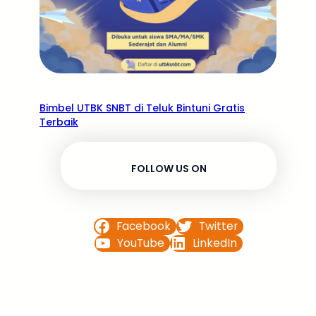
Bimbel UTBK SNBT di Teluk Bintuni Gratis
Terbaik
FOLLOW US ON
Facebook
Twitter
YouTube
LinkedIn