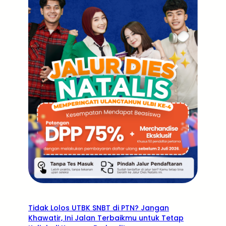
Tidak Lolos UTBK SNBT di PTN? Jangan
Khawatir, Ini Jalan Terbaikmu untuk Tetap