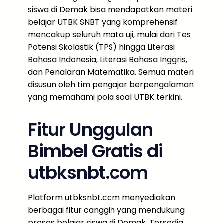
siswa di Demak bisa mendapatkan materi
belajar UTBK SNBT yang komprehensif
mencakup seluruh mata uji, mulai dari Tes
Potensi Skolastik (TPS) hingga Literasi
Bahasa Indonesia, Literasi Bahasa Inggris,
dan Penalaran Matematika. Semua materi
disusun oleh tim pengajar berpengalaman
yang memahami pola soal UTBK terkini.
Fitur Unggulan
Bimbel Gratis di
utbksnbt.com
Platform utbksnbt.com menyediakan
berbagai fitur canggih yang mendukung
proses belajar siswa di Demak. Tersedia