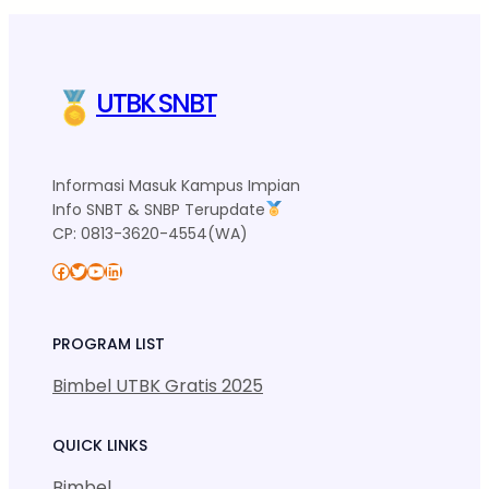
UTBK SNBT
Informasi Masuk Kampus Impian
Info SNBT & SNBP Terupdate
CP: 0813-3620-4554(WA)
Facebook
Twitter
YouTube
LinkedIn
PROGRAM LIST
Bimbel UTBK Gratis 2025
QUICK LINKS
Bimbel