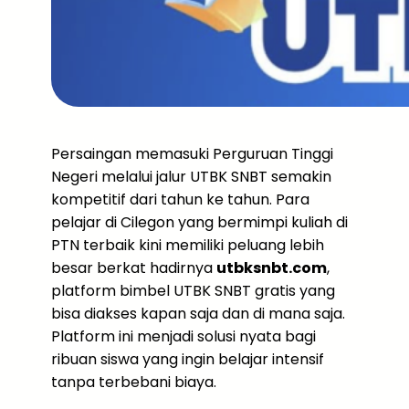
Persaingan memasuki Perguruan Tinggi
Negeri melalui jalur UTBK SNBT semakin
kompetitif dari tahun ke tahun. Para
pelajar di Cilegon yang bermimpi kuliah di
PTN terbaik kini memiliki peluang lebih
besar berkat hadirnya
utbksnbt.com
,
platform bimbel UTBK SNBT gratis yang
bisa diakses kapan saja dan di mana saja.
Platform ini menjadi solusi nyata bagi
ribuan siswa yang ingin belajar intensif
tanpa terbebani biaya.