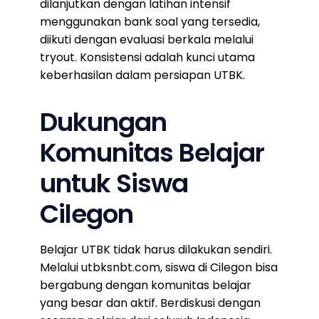
dilanjutkan dengan latihan intensif
menggunakan bank soal yang tersedia,
diikuti dengan evaluasi berkala melalui
tryout. Konsistensi adalah kunci utama
keberhasilan dalam persiapan UTBK.
Dukungan
Komunitas Belajar
untuk Siswa
Cilegon
Belajar UTBK tidak harus dilakukan sendiri.
Melalui utbksnbt.com, siswa di Cilegon bisa
bergabung dengan komunitas belajar
yang besar dan aktif. Berdiskusi dengan