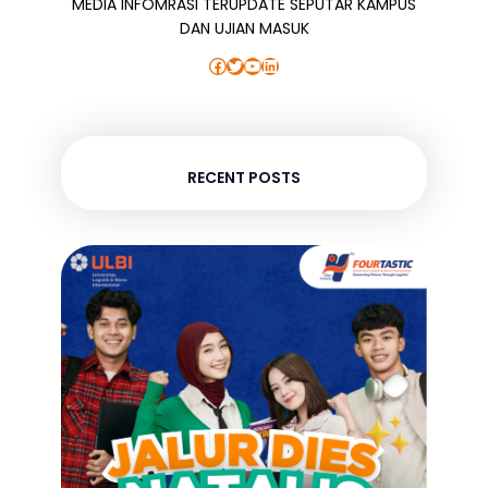
MEDIA INFOMRASI TERUPDATE SEPUTAR KAMPUS
DAN UJIAN MASUK
Facebook
Twitter
YouTube
LinkedIn
RECENT POSTS