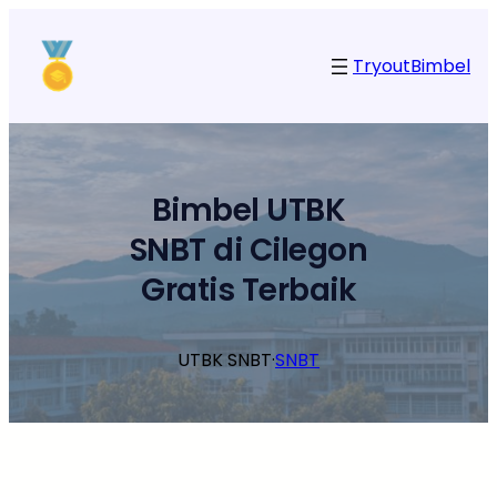
Lewati
ke
Tryout
Bimbel
konten
Bimbel UTBK
SNBT di Cilegon
Gratis Terbaik
UTBK SNBT
·
SNBT