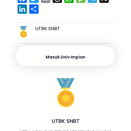
a
w
m
hr
h
e
el
Li
S
c
itt
ai
e
a
s
e
n
h
e
er
l
a
ts
s
gr
k
ar
UTBK SNBT
b
d
A
a
a
e
e
o
s
p
g
m
dI
o
p
e
n
Masuk Univ Impian
k
UTBK SNBT