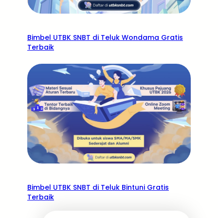
Bimbel UTBK SNBT di Teluk Wondama Gratis
Terbaik
Bimbel UTBK SNBT di Teluk Bintuni Gratis
Terbaik