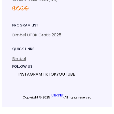
Facebook
Twitter
YouTube
LinkedIn
PROGRAM LIST
Bimbel UTBK Gratis 2025
QUICK LINKS
Bimbel
FOLLOW US
INSTAGRAM
TIKTOK
YOUTUBE
UTBK SNBT
Copyright © 2025 ·
· All rights reserved