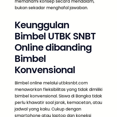
memahami konsep secara mendalam,
bukan sekadar menghafal jawaban.
Keunggulan
Bimbel UTBK SNBT
Online dibanding
Bimbel
Konvensional
Bimbel online melalui utbksnbt.com
menawarkan fleksibilitas yang tidak dimiliki
bimbel konvensional. Siswa di Bangka tidak
perlu khawatir soal jarak, kemacetan, atau
jadwal yang kaku. Cukup dengan
smartphone atau laptop dan koneksi