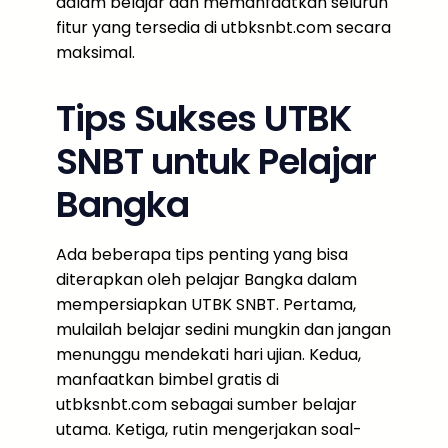
dalam belajar dan memanfaatkan seluruh
fitur yang tersedia di utbksnbt.com secara
maksimal.
Tips Sukses UTBK
SNBT untuk Pelajar
Bangka
Ada beberapa tips penting yang bisa
diterapkan oleh pelajar Bangka dalam
mempersiapkan UTBK SNBT. Pertama,
mulailah belajar sedini mungkin dan jangan
menunggu mendekati hari ujian. Kedua,
manfaatkan bimbel gratis di
utbksnbt.com sebagai sumber belajar
utama. Ketiga, rutin mengerjakan soal-