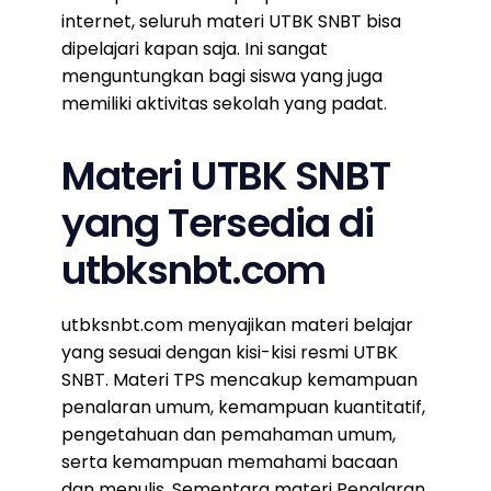
internet, seluruh materi UTBK SNBT bisa
dipelajari kapan saja. Ini sangat
menguntungkan bagi siswa yang juga
memiliki aktivitas sekolah yang padat.
Materi UTBK SNBT
yang Tersedia di
utbksnbt.com
utbksnbt.com menyajikan materi belajar
yang sesuai dengan kisi-kisi resmi UTBK
SNBT. Materi TPS mencakup kemampuan
penalaran umum, kemampuan kuantitatif,
pengetahuan dan pemahaman umum,
serta kemampuan memahami bacaan
dan menulis. Sementara materi Penalaran