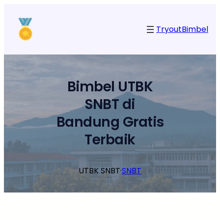
Lewati
ke
Tryout
Bimbel
konten
Bimbel UTBK
SNBT di
Bandung Gratis
Terbaik
UTBK SNBT
·
SNBT