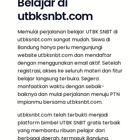
Belajar di
utbksnbt.com
Memulai perjalanan belajar UTBK SNBT di
utbksnbt.com sangat mudah. Siswa di
Bandung hanya perlu mengunjungi
website utbksnbt.com dan mendaftar
dengan menggunakan email aktif. Setelah
registrasi, akses ke seluruh materi dan fitur
belajar langsung terbuka. Segera
manfaatkan waktu dengan sebaik-
baiknya dan mulai perjalanan menuju PTN
impianmu bersama utbksnbt.com.
utbksnbt.com telah terbukti menjadi
platform bimbel UTBK SNBT gratis terbaik
yang membantu ribuan pelajar dari
berbagai daerah, termasuk Bandung,