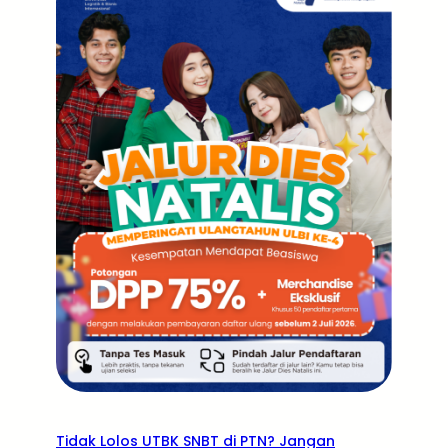
Tidak Lolos UTBK SNBT di PTN? Jangan