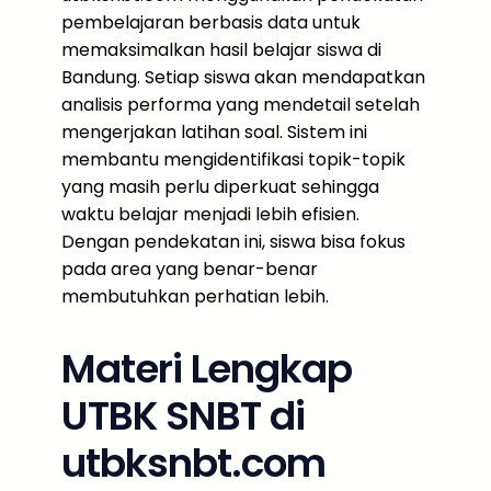
pembelajaran berbasis data untuk
memaksimalkan hasil belajar siswa di
Bandung. Setiap siswa akan mendapatkan
analisis performa yang mendetail setelah
mengerjakan latihan soal. Sistem ini
membantu mengidentifikasi topik-topik
yang masih perlu diperkuat sehingga
waktu belajar menjadi lebih efisien.
Dengan pendekatan ini, siswa bisa fokus
pada area yang benar-benar
membutuhkan perhatian lebih.
Materi Lengkap
UTBK SNBT di
utbksnbt.com