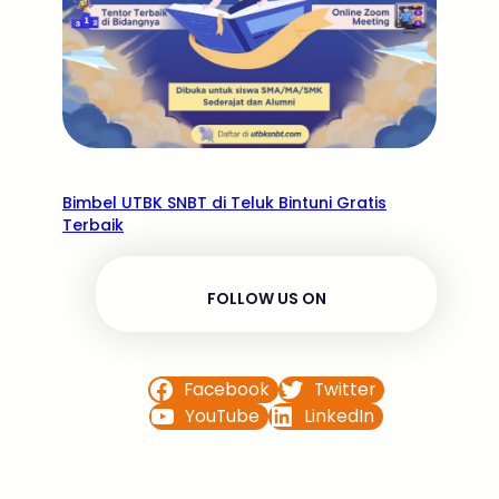
Bimbel UTBK SNBT di Teluk Bintuni Gratis
Terbaik
FOLLOW US ON
Facebook
Twitter
YouTube
LinkedIn