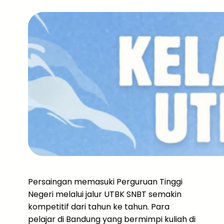
Persaingan memasuki Perguruan Tinggi
Negeri melalui jalur UTBK SNBT semakin
kompetitif dari tahun ke tahun. Para
pelajar di Bandung yang bermimpi kuliah di