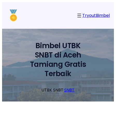
Lewati
ke
Tryout
Bimbel
konten
Bimbel UTBK
SNBT di Aceh
Tamiang Gratis
Terbaik
UTBK SNBT
·
SNBT