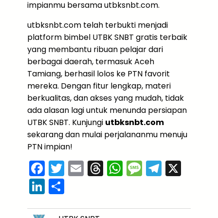
impianmu bersama utbksnbt.com.
utbksnbt.com telah terbukti menjadi
platform bimbel UTBK SNBT gratis terbaik
yang membantu ribuan pelajar dari
berbagai daerah, termasuk Aceh
Tamiang, berhasil lolos ke PTN favorit
mereka. Dengan fitur lengkap, materi
berkualitas, dan akses yang mudah, tidak
ada alasan lagi untuk menunda persiapan
UTBK SNBT. Kunjungi
utbksnbt.com
sekarang dan mulai perjalananmu menuju
PTN impian!
F
T
E
T
W
M
T
X
a
w
m
hr
h
e
el
Li
S
c
itt
ai
e
a
s
e
n
h
e
er
l
a
ts
s
gr
k
ar