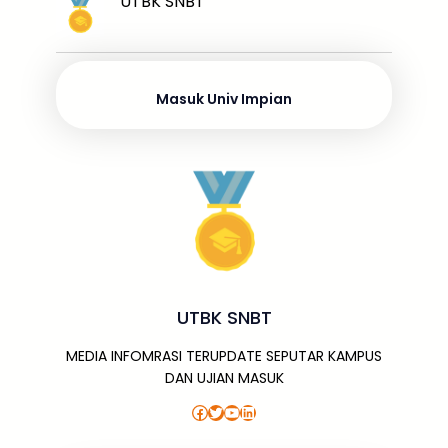
UTBK SNBT
b
d
A
a
a
e
e
o
s
p
g
m
dI
o
p
e
n
Masuk Univ Impian
k
UTBK SNBT
MEDIA INFOMRASI TERUPDATE SEPUTAR KAMPUS
DAN UJIAN MASUK
Facebook
Twitter
YouTube
LinkedIn