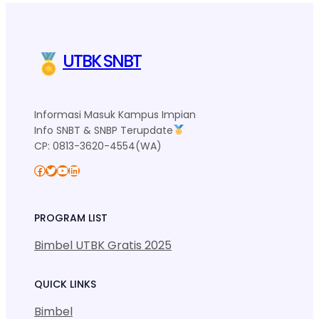
UTBK SNBT
Informasi Masuk Kampus Impian
Info SNBT & SNBP Terupdate
CP: 0813-3620-4554(WA)
Facebook
Twitter
YouTube
LinkedIn
PROGRAM LIST
Bimbel UTBK Gratis 2025
QUICK LINKS
Bimbel