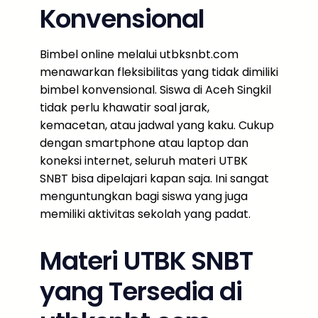
Konvensional
Bimbel online melalui utbksnbt.com
menawarkan fleksibilitas yang tidak dimiliki
bimbel konvensional. Siswa di Aceh Singkil
tidak perlu khawatir soal jarak,
kemacetan, atau jadwal yang kaku. Cukup
dengan smartphone atau laptop dan
koneksi internet, seluruh materi UTBK
SNBT bisa dipelajari kapan saja. Ini sangat
menguntungkan bagi siswa yang juga
memiliki aktivitas sekolah yang padat.
Materi UTBK SNBT
yang Tersedia di