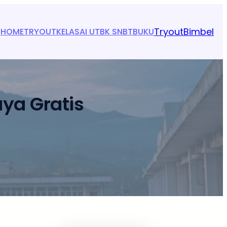
Tryout
Bimbel
HOME
TRYOUT
KELAS
AI UTBK SNBT
BUKU
ya Gratis