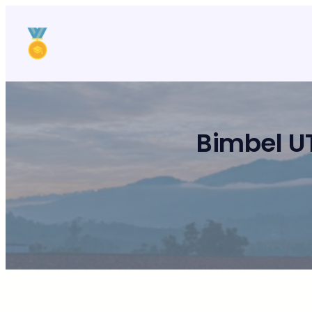
Lewati
ke
konten
Bimbel U