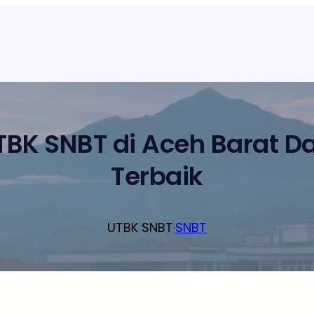
TBK SNBT di Aceh Barat Da
Terbaik
UTBK SNBT
·
SNBT