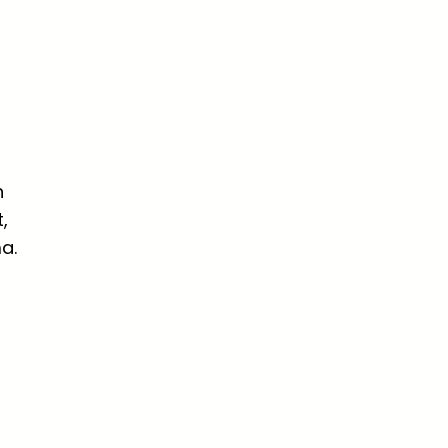
n
,
a.