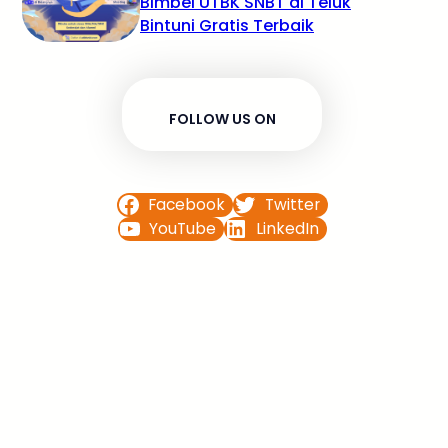
Bimbel UTBK SNBT di Teluk
Bintuni Gratis Terbaik
FOLLOW US ON
Facebook
Twitter
YouTube
LinkedIn