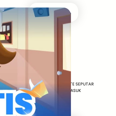
Masuk Univ Impian
UTBK SNBT
MEDIA INFOMRASI TERUPDATE SEPUTAR
KAMPUS DAN UJIAN MASUK
Facebook
Twitter
YouTube
LinkedIn