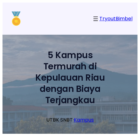
Lewati
ke
Tryout
Bimbel
konten
5 Kampus
Termurah di
Kepulauan Riau
dengan Biaya
Terjangkau
UTBK SNBT
·
Kampus