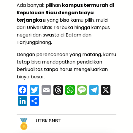
Ada banyak pilihan
kampus termurah di
Kepulauan Riau dengan biaya
terjangkau
yang bisa kamu pilih, mulai
dari Universitas Terbuka hingga kampus
negeri dan swasta di Batam dan
Tanjungpinang.
Dengan perencanaan yang matang, kamu
tetap bisa mendapatkan pendidikan
berkualitas tanpa harus mengeluarkan
biaya besar.
F
T
E
T
W
M
T
X
a
w
m
hr
h
e
el
Li
S
c
itt
ai
e
a
s
e
n
h
e
er
l
a
ts
s
gr
k
ar
UTBK SNBT
b
d
A
a
a
e
e