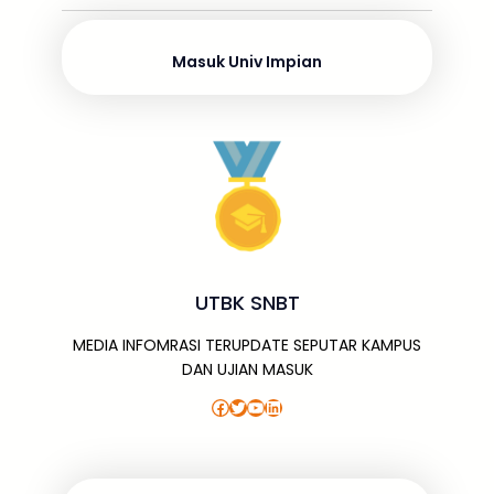
o
s
p
g
m
dI
o
p
e
n
Masuk Univ Impian
k
UTBK SNBT
MEDIA INFOMRASI TERUPDATE SEPUTAR KAMPUS
DAN UJIAN MASUK
Facebook
Twitter
YouTube
LinkedIn