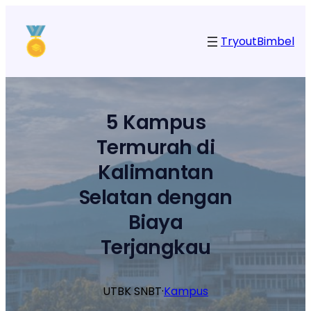
Lewati
ke
Tryout
Bimbel
konten
5 Kampus
Termurah di
Kalimantan
Selatan dengan
Biaya
Terjangkau
UTBK SNBT
·
Kampus