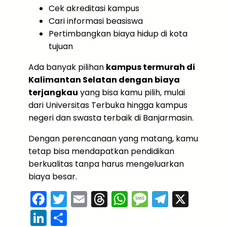
Cek akreditasi kampus
Cari informasi beasiswa
Pertimbangkan biaya hidup di kota
tujuan
Ada banyak pilihan
kampus termurah di
Kalimantan Selatan dengan biaya
terjangkau
yang bisa kamu pilih, mulai
dari Universitas Terbuka hingga kampus
negeri dan swasta terbaik di Banjarmasin.
Dengan perencanaan yang matang, kamu
tetap bisa mendapatkan pendidikan
berkualitas tanpa harus mengeluarkan
biaya besar.
F
T
E
T
W
M
T
X
a
w
m
hr
h
e
el
Li
S