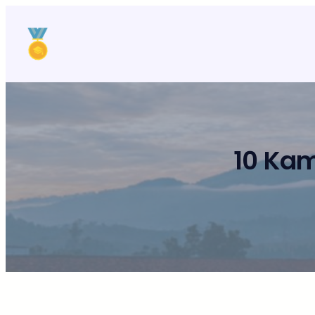
Lewati
ke
konten
10 Kam