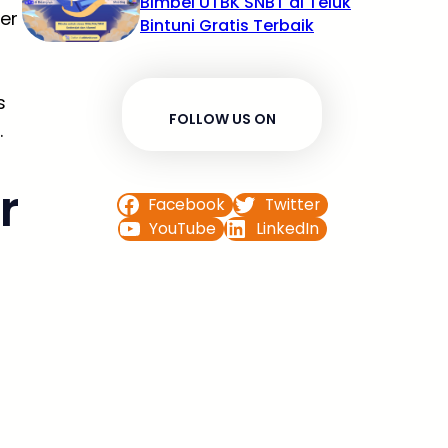
Bimbel UTBK SNBT di Teluk
er
Bintuni Gratis Terbaik
s
FOLLOW US ON
.
r
Facebook
Twitter
YouTube
LinkedIn