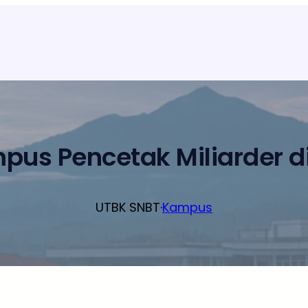
pus Pencetak Miliarder d
UTBK SNBT
·
Kampus