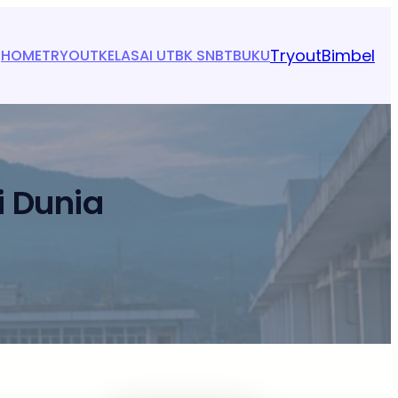
Tryout
Bimbel
HOME
TRYOUT
KELAS
AI UTBK SNBT
BUKU
i Dunia