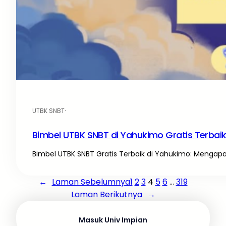
UTBK SNBT
·
Bimbel UTBK SNBT di Yahukimo Gratis Terbai
Bimbel UTBK SNBT Gratis Terbaik di Yahukimo: Mengapa
←
Laman Sebelumnya
1
2
3
4
5
6
…
319
Laman Berikutnya
→
Masuk Univ Impian