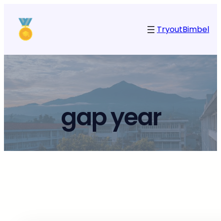
Tryout
Bimbel
gap year