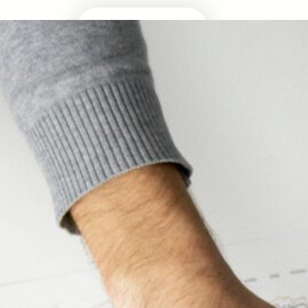
Masuk Univ Impian
UTBK SNBT
MEDIA INFOMRASI TERUPDATE SEPUTAR
KAMPUS DAN UJIAN MASUK
Facebook
Twitter
YouTube
LinkedIn