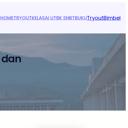
Tryout
Bimbel
HOME
TRYOUT
KELAS
AI UTBK SNBT
BUKU
 dan