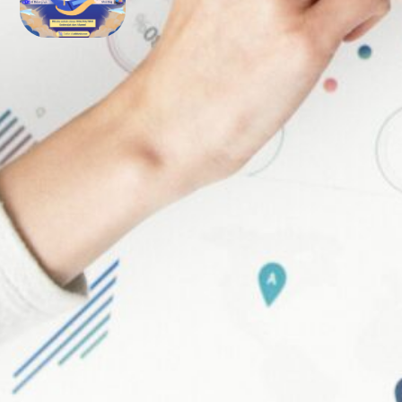
Bimbel UTBK SNBT di Teluk
Bintuni Gratis Terbaik
FOLLOW US ON
Facebook
Twitter
YouTube
LinkedIn