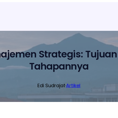
ajemen Strategis: Tujuan
Tahapannya
Edi Sudrajat
·
Artikel