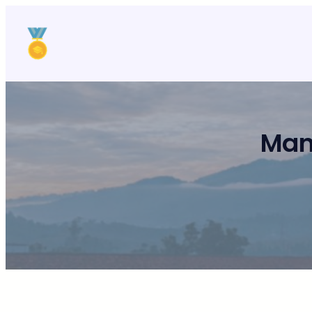
Lewati
ke
konten
Man