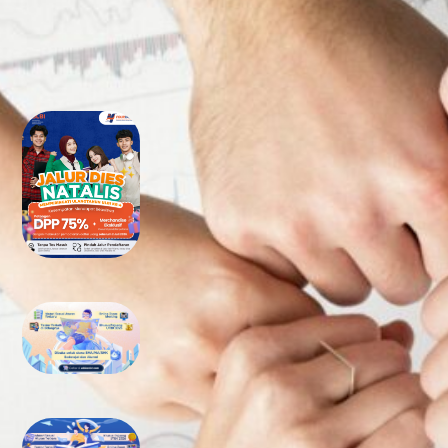
RECENT POSTS
Tidak Lolos UTBK SNBT di PTN?
Jangan Khawatir, Ini Jalan
Terbaikmu untuk Tetap Kuliah
di Kampus Berkualitas
Bimbel UTBK SNBT di Teluk
Wondama Gratis Terbaik