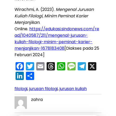
Wirachmi, A. (2023).
Mengenal Jurusan
Kuliah Filologi, Minim Peminat Karier
Menjanjikan
.
Online.
https://edukasi.sindonews.com/re
ad/1040587/211/mengenal-jurusan-
kuliah-filologi-minim-peminat-karier-
menjanjikan-1678183408
[Diakses pada 25
Februari 2024]
F
T
E
T
W
M
T
X
a
w
m
hr
h
e
el
Li
S
c
itt
ai
e
a
s
e
n
h
e
er
l
a
ts
s
gr
filologi
, 
jurusan filologi
, 
jurusan kuliah
k
ar
b
d
A
a
a
e
e
zahra
o
s
p
g
m
dI
o
p
e