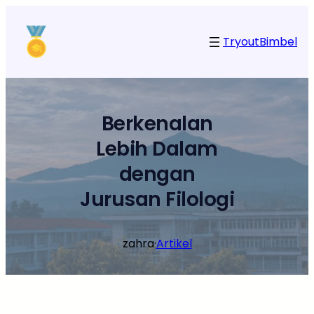
Lewati
ke
Tryout
Bimbel
konten
Berkenalan
Lebih Dalam
dengan
Jurusan Filologi
zahra
·
Artikel