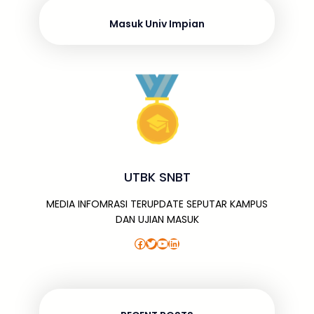
n
k
Masuk Univ Impian
UTBK SNBT
MEDIA INFOMRASI TERUPDATE SEPUTAR KAMPUS
DAN UJIAN MASUK
Facebook
Twitter
YouTube
LinkedIn